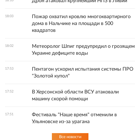
Дрон атаковал крупнейший НПЗ в Ливии
18:10
Пожар охватил кровлю многоквартирного
18:03
дома в Нальчике на площади в 500
квадратов
Метеоролог Шпиг предупредил о грозящем
18:02
Украине дефиците воды
Пентагон ускорил испытания системы ПРО
17:53
"Золотой купол"
В Херсонской области ВСУ атаковали
17:52
машину скорой помощи
Фестиваль "Наше время" отменили в
17:51
Ульяновске из-за урагана
Все новости