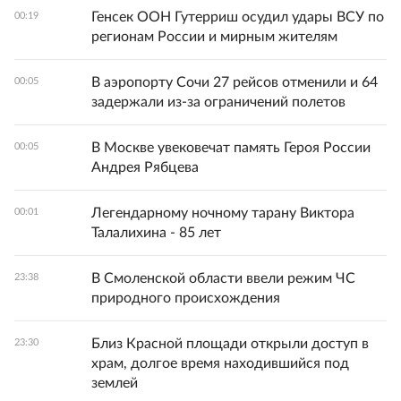
Генсек ООН Гутерриш осудил удары ВСУ по
00:19
регионам России и мирным жителям
В аэропорту Сочи 27 рейсов отменили и 64
00:05
задержали из-за ограничений полетов
В Москве увековечат память Героя России
00:05
Андрея Рябцева
Легендарному ночному тарану Виктора
00:01
Талалихина - 85 лет
В Смоленской области ввели режим ЧС
23:38
природного происхождения
Близ Красной площади открыли доступ в
23:30
храм, долгое время находившийся под
землей