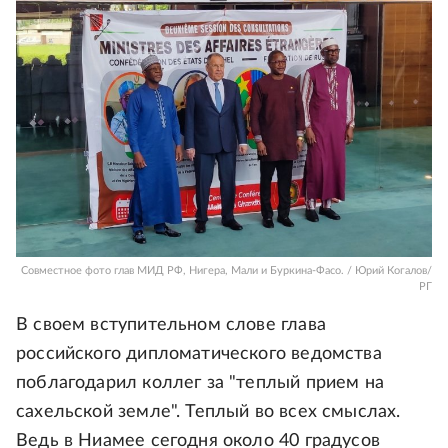
Совместное фото глав МИД РФ, Нигера, Мали и Буркина-Фасо. / Юрий Когалов/
РГ
В своем вступительном слове глава
российского дипломатического ведомства
поблагодарил коллег за "теплый прием на
сахельской земле". Теплый во всех смыслах.
Ведь в Ниамее сегодня около 40 градусов