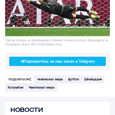
Грегор Кобель из Швейцарии отбивает пенальти Кучо Эрнандеса из
Колумбии.
Фото: REUTERS/Albert Gea
Подпишитесь на наш канал в Telegram
чемпионат мира
футбол
Швейцария
ПОДЕЛИТЬСЯ
Колумбия
Чемпионат мира
НОВОСТИ