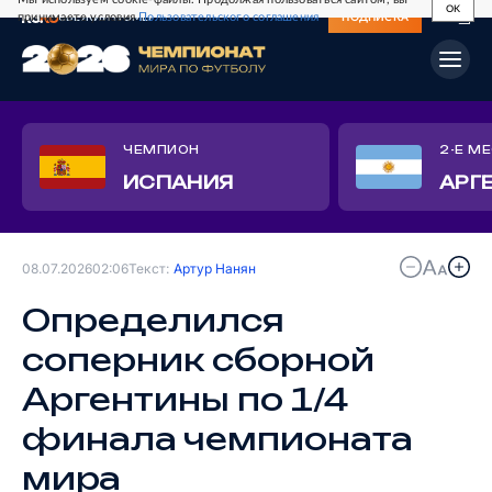
OK
принимаете условия
Пользовательского соглашения
СВЕЖИЙ НОМЕР
ПОДПИСКА
ЧЕМПИОН
2-Е М
ИСПАНИЯ
АРГ
08.07.2026
02:06
Текст:
Артур Нанян
Определился
соперник сборной
Аргентины по 1/4
финала чемпионата
мира