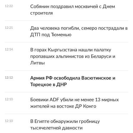
Собянин поздравил москвичей с Днем
12:22
строителя
Два человека погибли, семеро пострадали в
12:21
ДТП под Тюменью
В горах Кыргызстана нашли палатку
12:14
пропавших альпинистов из Беларуси и
Литвы
Армия РФ освободила Васютинское и
12:12
Торецкое в ДНР
Боевики ADF убили не менее 13 мирных
12:10
жителей на востоке ДР Конго
В Египте обнаружили гробницу
12:10
тысячелетней давности