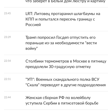
что заберет в Белый дом люстру и картину
LRT: Литовец протаранил шлагбаумы на
23:45
КПП и попытался пересечь границу с
Россией
Трамп попросил Госдеп отпустить его
23:29
пораньше из-за необходимости "вести
войну"
Столбики термометров в Москве в пятницу
22:54
преодолели 30-градусную отметку
"УП": Военных скандального полка ВСУ
22:51
"Скала" переводят в другие подразделения
Женская сборная РФ по волейболу
22:44
уступила Сербии в пятисетовой борьбе