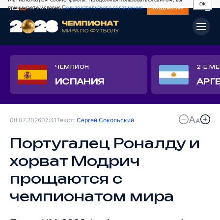
OK
принимаете условия
Пользовательского соглашения
СВЕЖИЙ НОМЕР
ПОДПИСКА
ЧЕМПИОН
2-Е М
ИСПАНИЯ
АРГ
08.07.2026
07:41
Текст:
Сергей Сокольский
Португалец Роналду и
хорват Модрич
прощаются с
чемпионатом мира