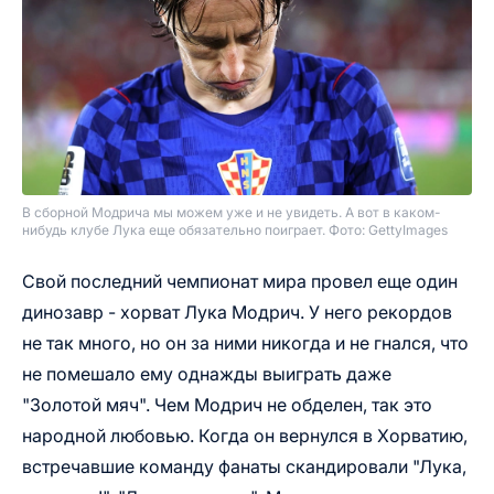
В сборной Модрича мы можем уже и не увидеть. А вот в каком-
нибудь клубе Лука еще обязательно поиграет.
Фото: GettyImages
Свой последний чемпионат мира провел еще один
динозавр - хорват Лука Модрич. У него рекордов
не так много, но он за ними никогда и не гнался, что
не помешало ему однажды выиграть даже
"Золотой мяч". Чем Модрич не обделен, так это
народной любовью. Когда он вернулся в Хорватию,
встречавшие команду фанаты скандировали "Лука,