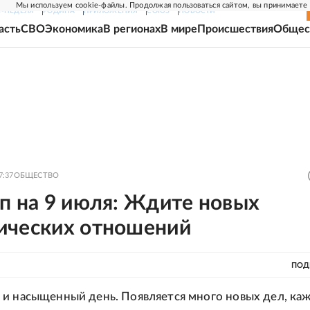
Мы используем cookie-файлы. Продолжая пользоваться сайтом, вы принимаете
Г-НЕДЕЛЯ
РОДИНА
ПРИЛОЖЕНИЯ
СОЮЗ
НОВОСТИ
асть
СВО
Экономика
В регионах
В мире
Происшествия
Общес
7:37
ОБЩЕСТВО
п на 9 июля: Ждите новых
ических отношений
ПОД
и насыщенный день. Появляется много новых дел, ка