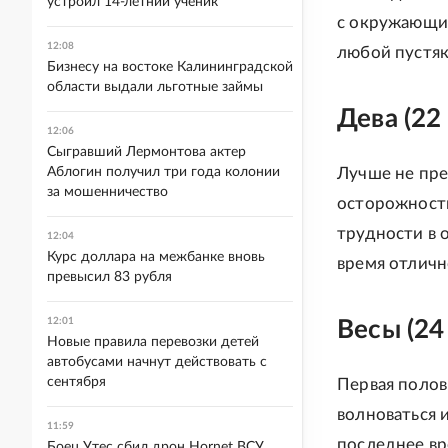
устроил 14-летний ученик
с окружающим
12:08
любой пустяк
Бизнесу на востоке Калининградской
области выдали льготные займы
Дева (22 
12:06
Сыгравший Лермонтова актер
Лучше не пре
Аблогин получил три года колонии
за мошенничество
осторожности
трудности в 
12:04
Курс доллара на межбанке вновь
время отличн
превысил 83 рубля
12:01
Весы (24
Новые правила перевозки детей
автобусами начнут действовать с
сентября
Первая полов
волноваться 
11:59
последнее вр
Боец Утес сбил дрон Hornet ВСУ,