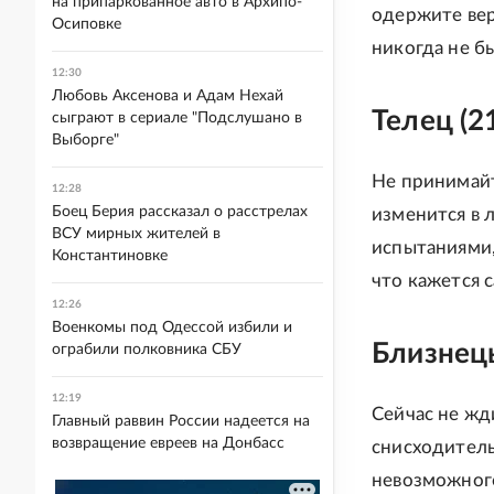
на припаркованное авто в Архипо-
одержите вер
Осиповке
никогда не б
12:30
Любовь Аксенова и Адам Нехай
Телец (2
сыграют в сериале "Подслушано в
Выборге"
Не принимайт
12:28
Боец Берия рассказал о расстрелах
изменится в 
ВСУ мирных жителей в
испытаниями,
Константиновке
что кажется 
12:26
Военкомы под Одессой избили и
Близнецы
ограбили полковника СБУ
12:19
Сейчас не жд
Главный раввин России надеется на
возвращение евреев на Донбасс
снисходитель
невозможного