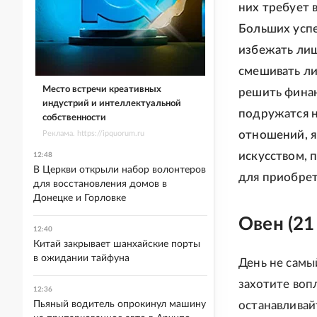
них требует 
Больших успе
избежать лиш
смешивать ли
Место встречи креативных
решить финан
индустрий и интеллектуальной
подружатся н
собственности
отношений, я
Реклама. https://ipquorum.ru
искусством, 
12:48
В Церкви открыли набор волонтеров
для приобрет
для восстановления домов в
Донецке и Горловке
Овен (21
12:40
Китай закрывает шанхайские порты
в ожидании тайфуна
День не самы
захотите воп
12:36
Пьяный водитель опрокинул машину
останавливай