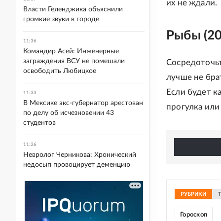
их не ждали.
Власти Геленджика объяснили
громкие звуки в городе
Рыбы (20
11:36
Командир Асей: Инженерные
заграждения ВСУ не помешали
Сосредоточьт
освободить Любицкое
лучше не бра
Если будет к
11:33
В Мексике экс-губернатор арестован
прогулка или
по делу об исчезновении 43
студентов
11:26
Невролог Черникова: Хронический
недосып провоцирует деменцию
РУБРИКИ
Гороскоп