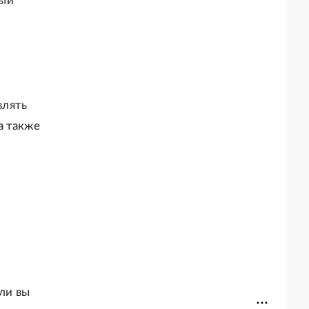
вый
влять
а также
ли вы