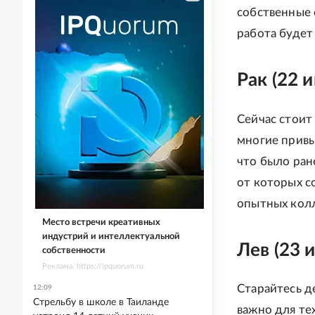
собственные 
работа будет
Рак (22 
Сейчас стоит
многие привы
что было ран
от которых с
опытных колл
Место встречи креативных
индустрий и интеллектуальной
Лев (23 и
собственности
Реклама. https://ipquorum.ru
Старайтесь д
12:09
Стрельбу в школе в Таиланде
важно для тех