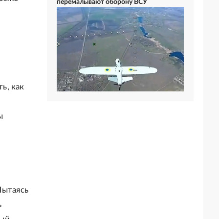
перемалывают оборону ВСУ
ь, как
ы
Пытаясь
ь