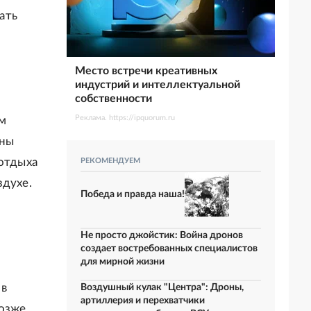
ать
Место встречи креативных
индустрий и интеллектуальной
собственности
Реклама. https://ipquorum.ru
ем
ены
 отдыха
РЕКОМЕНДУЕМ
здухе.
Победа и правда наша!
Не просто джойстик: Война дронов
создает востребованных специалистов
для мирной жизни
 в
Воздушный кулак "Центра": Дроны,
артиллерия и перехватчики
Позже