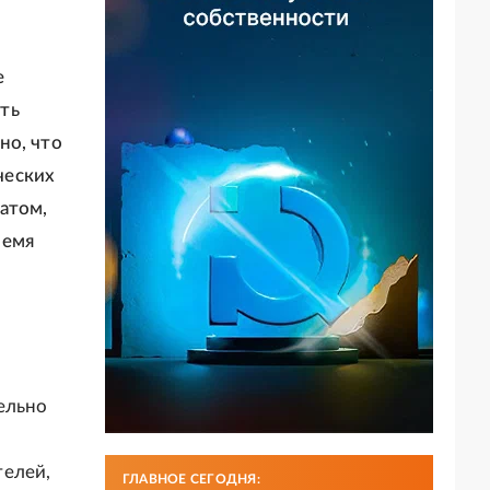
е
ть
но, что
ческих
атом,
ремя
ельно
телей,
ГЛАВНОЕ СЕГОДНЯ: