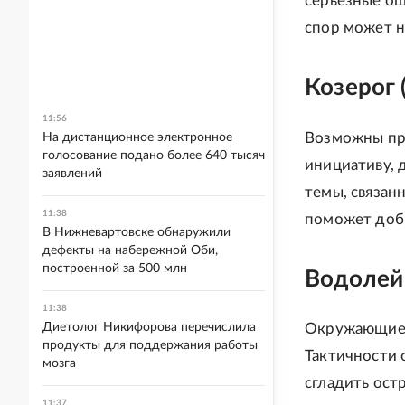
серьезные ош
спор может н
Козерог 
11:56
Возможны при
На дистанционное электронное
голосование подано более 640 тысяч
инициативу, 
заявлений
темы, связан
11:38
поможет доби
В Нижневартовске обнаружили
дефекты на набережной Оби,
построенной за 500 млн
Водолей 
11:38
Окружающие ч
Диетолог Никифорова перечислила
продукты для поддержания работы
Тактичности 
мозга
сгладить ост
11:37