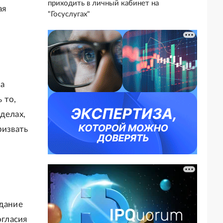
приходить в личный кабинет на
ая
"Госуслугах"
на
 то,
делах,
ризвать
адание
огласия