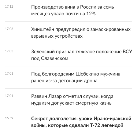
Производство вина в России за семь
17:12
месяцев упало почти на 12%
Хинштейн предупредил о замаскированных
17:06
взрывных устройствах
Зеленский признал тяжелое положение ВСУ
17:03
под Славянском
Под белгородским Шебекино мужчина
17:01
ранен из-за детонации дрона
Раввин Лазар отметил случаи, когда
17:01
иудаизм допускает смертную казнь
Секрет долголетия: уроки Ирано-иракской
16:59
войны, которые сделали Т-72 легендой