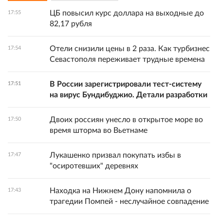
ЦБ повысил курс доллара на выходные до
17:55
82,17 рубля
Отели снизили цены в 2 раза. Как турбизнес
17:54
Севастополя переживает трудные времена
В России зарегистрировали тест-систему
17:51
на вирус Бундибуджио. Детали разработки
Двоих россиян унесло в открытое море во
17:50
время шторма во Вьетнаме
Лукашенко призвал покупать избы в
17:47
"осиротевших" деревнях
Находка на Нижнем Дону напомнила о
17:43
трагедии Помпей - неслучайное совпадение