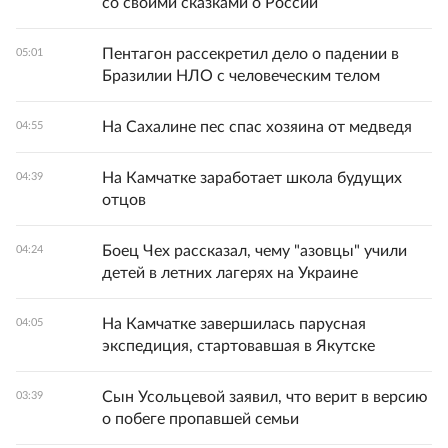
со своими сказками о России
Пентагон рассекретил дело о падении в
05:01
Бразилии НЛО с человеческим телом
На Сахалине пес спас хозяина от медведя
04:55
На Камчатке заработает школа будущих
04:39
отцов
Боец Чех рассказал, чему "азовцы" учили
04:24
детей в летних лагерях на Украине
На Камчатке завершилась парусная
04:05
экспедиция, стартовавшая в Якутске
Сын Усольцевой заявил, что верит в версию
03:39
о побеге пропавшей семьи