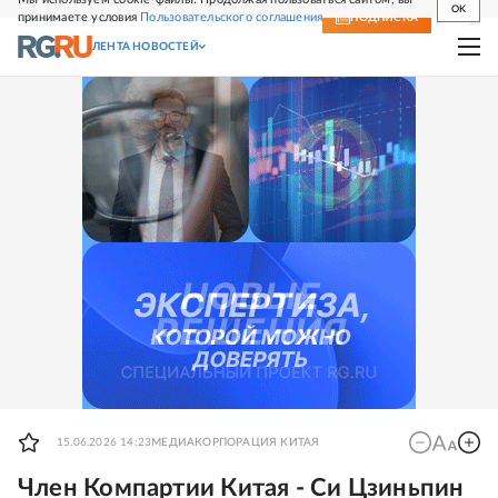
OK
принимаете условия
Пользовательского соглашения
СВЕЖИЙ НОМЕР
ПОДПИСКА
ЛЕНТА НОВОСТЕЙ
15.06.2026 14:23
МЕДИАКОРПОРАЦИЯ КИТАЯ
Член Компартии Китая - Си Цзиньпин