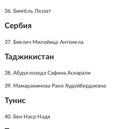
36. Бингёль Ляззат
Сербия
37. Биелич Милойица Антонела
Таджикистан
38. Абдуллозода Сафина Аскарали
39. Мамарахимова Рано Худойбердиевна
Тунис
40. Бен Наср Надя