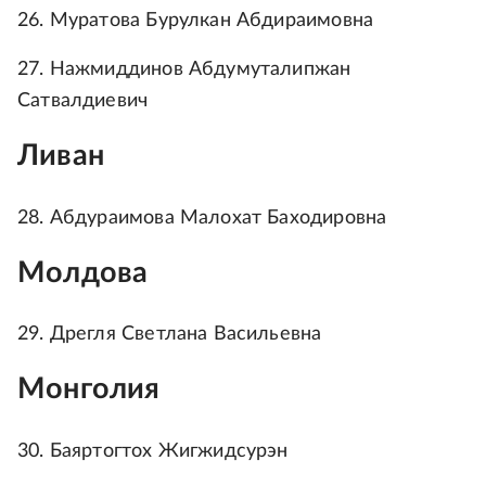
26. Муратова Бурулкан Абдираимовна
27. Нажмиддинов Абдумуталипжан
Сатвалдиевич
Ливан
28. Абдураимова Малохат Баходировна
Молдова
29. Дрегля Светлана Васильевна
Монголия
30. Баяртогтох Жигжидсурэн