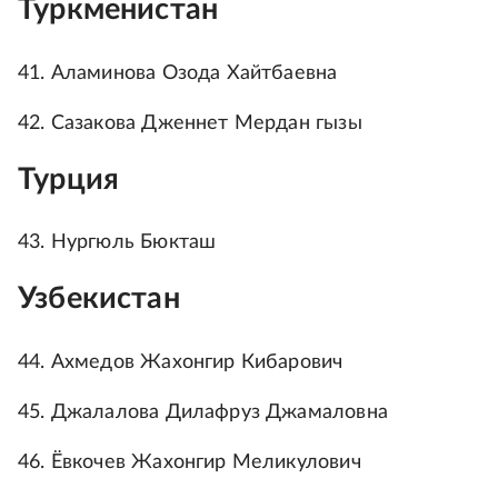
Туркменистан
41. Аламинова Озода Хайтбаевна
42. Сазакова Дженнет Мердан гызы
Турция
43. Нургюль Бюкташ
Узбекистан
44. Ахмедов Жахонгир Кибарович
45. Джалалова Дилафруз Джамаловна
46. Ёвкочев Жахонгир Меликулович