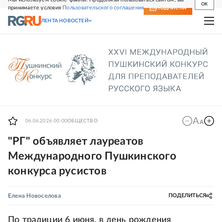
OK
принимаете условия
Пользовательского соглашения
СВЕЖИЙ НОМЕР
ПОДПИСКА
ЛЕНТА НОВОСТЕЙ
06.06.2026 00:00
ОБЩЕСТВО
"РГ" объявляет лауреатов
Международного Пушкинского
конкурса русистов
Елена Новоселова
ПОДЕЛИТЬСЯ
По традиции 6 июня, в день рождения