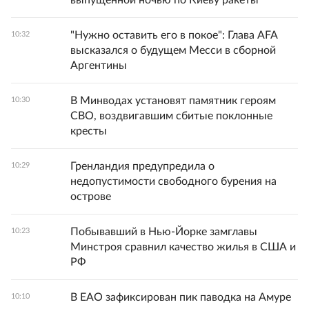
выпущенной ночью по Киеву ракеты
"Нужно оставить его в покое": Глава AFA
10:32
высказался о будущем Месси в сборной
Аргентины
В Минводах установят памятник героям
10:30
СВО, воздвигавшим сбитые поклонные
кресты
Гренландия предупредила о
10:29
недопустимости свободного бурения на
острове
Побывавший в Нью-Йорке замглавы
10:23
Минстроя сравнил качество жилья в США и
РФ
В ЕАО зафиксирован пик паводка на Амуре
10:10