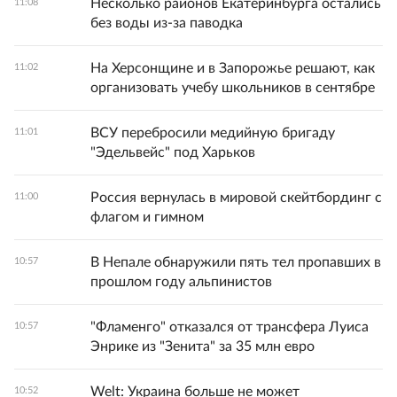
Несколько районов Екатеринбурга остались
11:08
без воды из-за паводка
На Херсонщине и в Запорожье решают, как
11:02
организовать учебу школьников в сентябре
ВСУ перебросили медийную бригаду
11:01
"Эдельвейс" под Харьков
Россия вернулась в мировой скейтбординг с
11:00
флагом и гимном
В Непале обнаружили пять тел пропавших в
10:57
прошлом году альпинистов
"Фламенго" отказался от трансфера Луиса
10:57
Энрике из "Зенита" за 35 млн евро
Welt: Украина больше не может
10:52