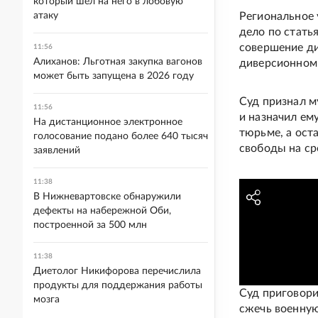
который шел на него в лобовую
атаку
Региональное 
дело по статья
совершение ди
11:56
Алиханов: Льготная закупка вагонов
диверсионном 
может быть запущена в 2026 году
Суд признал 
11:56
и назначил ем
На дистанционное электронное
тюрьме, а ост
голосование подано более 640 тысяч
свободы на ср
заявлений
11:38
В Нижневартовске обнаружили
дефекты на набережной Оби,
построенной за 500 млн
11:38
Диетолог Никифорова перечислила
продукты для поддержания работы
Суд приговори
мозга
сжечь военную