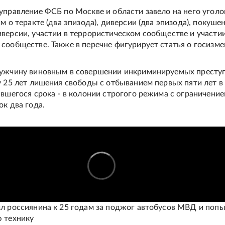
управление ФСБ по Москве и области завело на него уголо
м о теракте (два эпизода), диверсии (два эпизода), покуше
версии, участии в террористическом сообществе и участии
сообществе. Также в перечне фигурирует статья о госизме
мужчину виновным в совершении инкриминируемых престу
у 25 лет лишения свободы с отбыванием первых пяти лет в
авшегося срока - в колонии строгого режима с ограничени
ок два года.
л россиянина к 25 годам за поджог автобусов МВД и поп
 технику