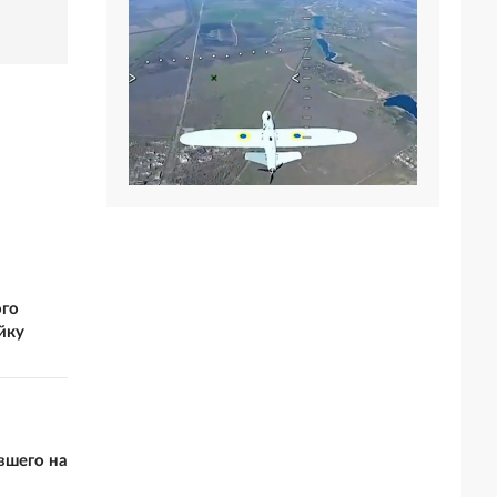
ого
йку
вшего на