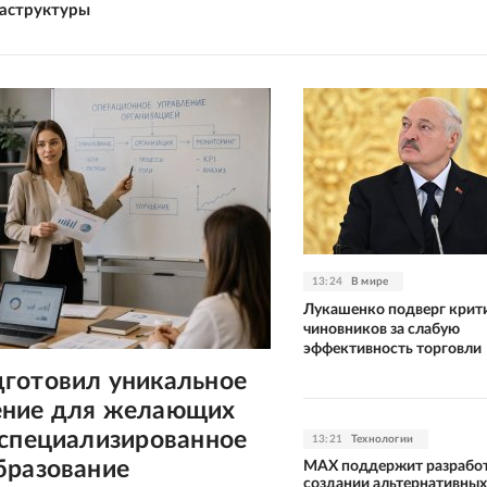
аструктуры
13:24
В мире
Лукашенко подверг крит
чиновников за слабую
эффективность торговли
готовил уникальное
ние для желающих
 специализированное
13:21
Технологии
бразование
MAX поддержит разработ
создании альтернативных