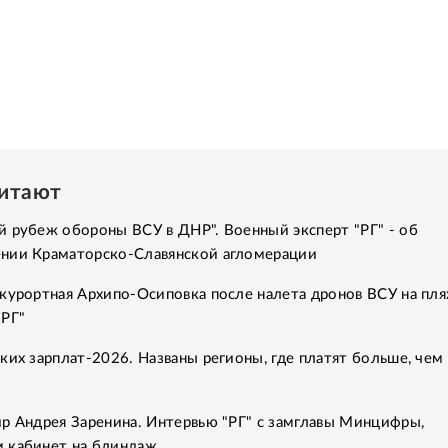
читают
 рубеж обороны ВСУ в ДНР". Военный эксперт "РГ" - об
нии Краматорско-Славянской агломерации
курортная Архипо-Осиповка после налета дронов ВСУ на пля
"РГ"
ких зарплат-2026. Названы регионы, где платят больше, чем 
р Андрея Заренина. Интервью "РГ" с замглавы Минцифры,
 кабинет на блиндаж