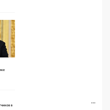
ике
чиков в