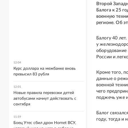
Второй Запад
Балога к 25 г
военную техни
регионе. Об э
Балогу 40 лет
у железнодор
оборудование 
России и легк
12:04
Курс доллара на межбанке вновь
Кроме того, п
превысил 83 рубля
данные о режи
военной техни
12:01
чего предпри
Новые правила перевозки детей
поджечь уже и
автобусами начнут действовать с
сентября
Балог связалс
11:59
году, тогда и 
Боец Утес сбил дрон Hornet ВСУ,