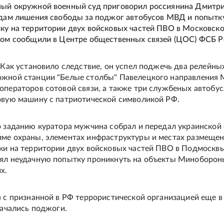
ный окружной военный суд приговорил россиянина Дмитр
одам лишения свободы за поджог автобусов МВД и попытк
ку на территории двух войсковых частей ПВО в Московск
том сообщили в Центре общественных связей (ЦОС) ФСБ Р
. Как установило следствие, он успел поджечь два релейн
ожной станции "Белые столбы" Павелецкого направления
операторов сотовой связи, а также три службеных автобу
овую машину с патриотической символикой РФ.
о заданию куратора мужчина собрал и передал украинской
ме охраны, элементах инфраструктуры и местах размеще
ки на территории двух войсковых частей ПВО в Подмосквь
нял неудачную попытку проникнуть на объекты Миноборон
х.
я с признанной в РФ террористической организацией еще в
начались поджоги.