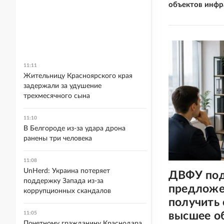
объектов инфр
11:11
Жительницу Красноярского края
задержали за удушение
трехмесячного сына
11:10
В Белгороде из-за удара дрона
ранены три человека
11:08
UnHerd: Украина потеряет
ДВФУ под
поддержку Запада из-за
предложе
коррупционных скандалов
получить
высшее о
11:05
Почетному гражданину Краснодара