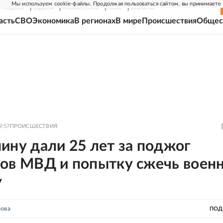
Мы используем cookie-файлы. Продолжая пользоваться сайтом, вы принимаете
Г-НЕДЕЛЯ
РОДИНА
ПРИЛОЖЕНИЯ
СОЮЗ
НОВОСТИ
асть
СВО
Экономика
В регионах
В мире
Происшествия
Общес
9:57
ПРОИСШЕСТВИЯ
ину дали 25 лет за поджог
сов МВД и попытку сжечь воен
у
нова
ПОД