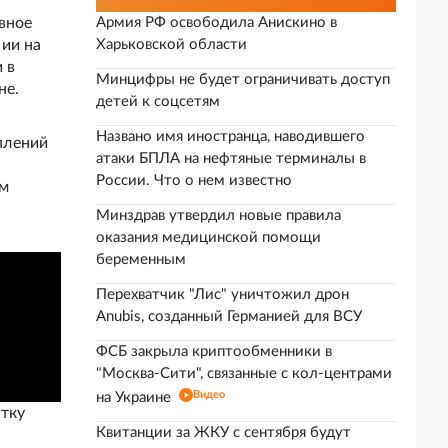
вное
Армия РФ освободила Анискино в
нии на
Харьковской области
 в
Минцифры не будет ограничивать доступ
не.
детей к соцсетям
Названо имя иностранца, наводившего
плений
атаки БПЛА на нефтяные терминалы в
России. Что о нем известно
ем
Минздрав утвердил новые правила
оказания медицинской помощи
беременным
Перехватчик "Лис" уничтожил дрон
Anubis, созданный Германией для ВСУ
ФСБ закрыла криптообменники в
"Москва-Сити", связанные с кол-центрами
Видео
на Украине
ытку
Квитанции за ЖКУ с сентября будут