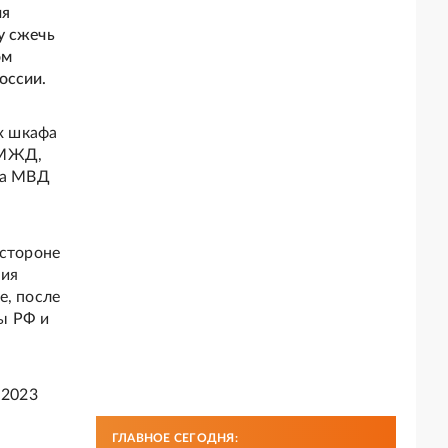
ия
у сжечь
ом
оссии.
ых шкафа
 МЖД,
са МВД
 стороне
ния
е, после
ы РФ и
 2023
ГЛАВНОЕ СЕГОДНЯ: