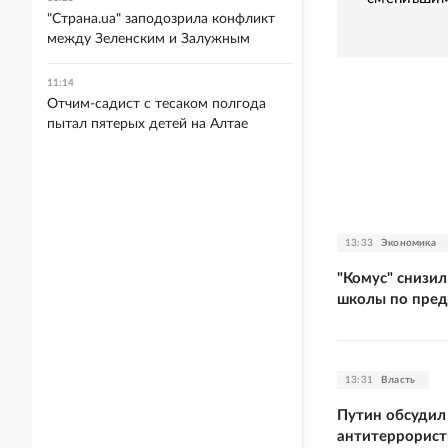
"Страна.ua" заподозрила конфликт
между Зеленским и Залужным
11:14
Отчим-садист с тесаком полгода
пытал пятерых детей на Алтае
13:33
Экономика
"Комус" снизил
школы по пре
13:31
Власть
Путин обсудил
антитеррорист