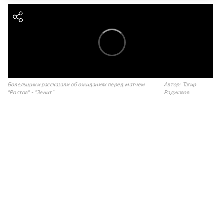
Болельщики рассказали об ожиданиях перед матчем
Автор:
Тагир
"Ростов" - "Зенит"
Раджавов