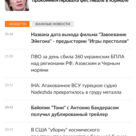
прокомментировала фестиваль в Юрмале
НОВОСТИ
ВАЖНЫЕ НОВОСТИ
Названа дата выхода фильма "Завоевание
21:16
Эйегона" - предыстории "Игры престолов"
ПВО за день сбила 360 украинских БПЛА
21:00
над регионами РФ, Азовским и Черным
морями
IHA: Атакованное ВСУ турецкое судно
20:51
Nadezhda превратилось в груду металла
Байопик "Тони" с Антонио Бандерасом
20:42
получил дублированный трейлер
В США "уборку" космического
20:42