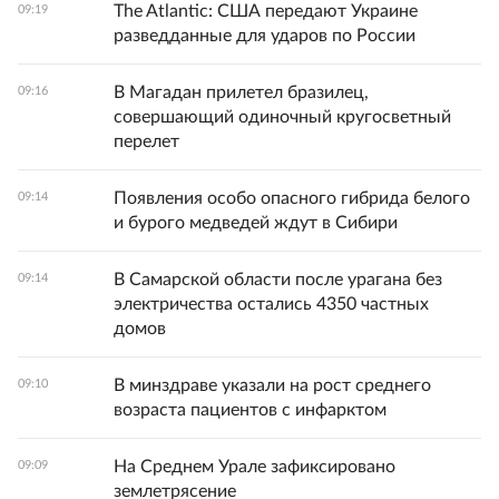
The Atlantic: США передают Украине
09:19
разведданные для ударов по России
В Магадан прилетел бразилец,
09:16
совершающий одиночный кругосветный
перелет
Появления особо опасного гибрида белого
09:14
и бурого медведей ждут в Сибири
В Самарской области после урагана без
09:14
электричества остались 4350 частных
домов
В минздраве указали на рост среднего
09:10
возраста пациентов с инфарктом
На Среднем Урале зафиксировано
09:09
землетрясение