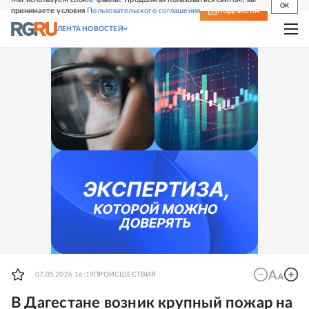
OK
принимаете условия
Пользовательского соглашения
СВЕЖИЙ НОМЕР
ПОДПИСКА
ЛЕНТА НОВОСТЕЙ
07.05.2026 16:19
ПРОИСШЕСТВИЯ
В Дагестане возник крупный пожар на