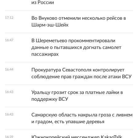
из России
Во Внуково отменили несколько рейсов в
17:12
Шарм-эш-Шейх
В Шереметьево прокомментировали
16:47
данные о пытавшихся догнать самолет
пассажирах
Прокуратура Севастополя контролирует
16:44
соблюдение прав граждан после атаки ВСУ
Уральцу грозит срок за платные лайки в
16:43
поддержку ВСУ
Самарскую область накрыла гроза с ливнем
16:43
и градом, есть упавшие деревья
Южнокорейский мессенджер KakaoTalk
16:39