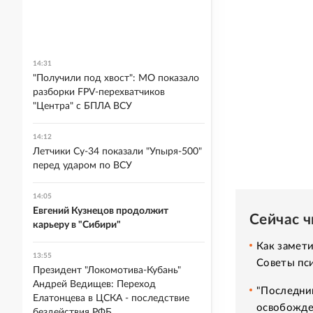
14:31
"Получили под хвост": МО показало
разборки FPV-перехватчиков
"Центра" с БПЛА ВСУ
14:12
Летчики Су-34 показали "Упыря-500"
перед ударом по ВСУ
14:05
Евгений Кузнецов продолжит
Сейчас 
карьеру в "Сибири"
Как замет
13:55
Советы пс
Президент "Локомотива-Кубань"
Андрей Ведищев: Переход
"Последний
Елатонцева в ЦСКА - последствие
освобожде
бездействия РФБ