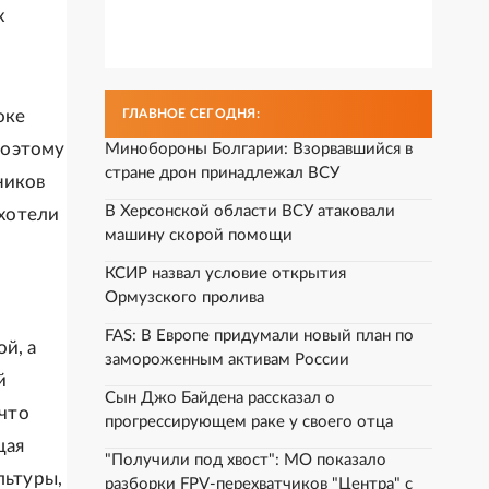
х
оке
ГЛАВНОЕ СЕГОДНЯ:
 Поэтому
Минобороны Болгарии: Взорвавшийся в
стране дрон принадлежал ВСУ
ников
В Херсонской области ВСУ атаковали
ахотели
машину скорой помощи
КСИР назвал условие открытия
Ормузского пролива
FAS: В Европе придумали новый план по
й, а
замороженным активам России
й
Сын Джо Байдена рассказал о
 что
прогрессирующем раке у своего отца
щая
"Получили под хвост": МО показало
льтуры,
разборки FPV-перехватчиков "Центра" с