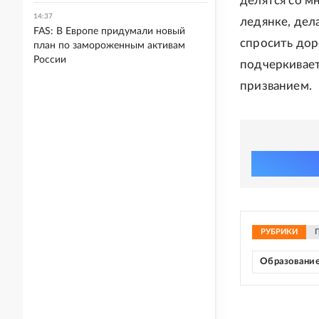
делятся со мн
14:37
ледянке, дела
FAS: В Европе придумали новый
спросить доро
план по замороженным активам
России
подчеркивает
призванием.
РУБРИКИ
Образовани