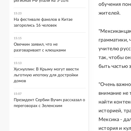
регионах РФ упали на 5-10%
обучения пон
жителей.
15:23
На фестивале факелов в Китае
загорелись 16 человек
"Мексиканцам
15:15
грамматики, ч
Овечкин заявил, что не
учителю русс
разговаривает с клюшками
так, чтобы он
15:13
быть частью 
Хуснуллин: В Крыму могут ввести
льготную ипотеку для достройки
домов
"Очень важно
внимание не 
15:07
Президент Сербии Вучич рассказал о
найти контек
переговорах с Зеленским
историей, тра
Мексика - да
история и ку