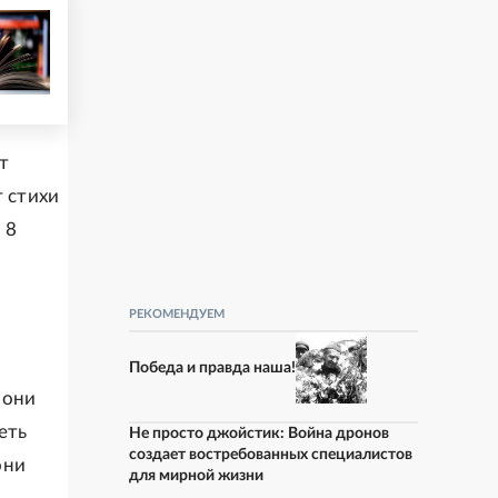
т
т стихи
 8
РЕКОМЕНДУЕМ
Победа и правда наша!
 они
еть
Не просто джойстик: Война дронов
создает востребованных специалистов
они
для мирной жизни