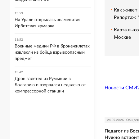
Как живет 
13:53
Репортаж 
На Урале открылась знаменитая
Ирбитская ярмарка
Карта высо
Москве
13:52
Военные медики РФ в бронежилетах
извлекли из бойца взрывоопасный
предмет
13:42
Дрон залетел из Румынии в
Болгарию и взорвался недалеко от
Новости СМИ
компрессорной станции
24.07.2026
Общест
Педагог из Бос
Нужно встроить