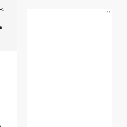
ж.
в
у