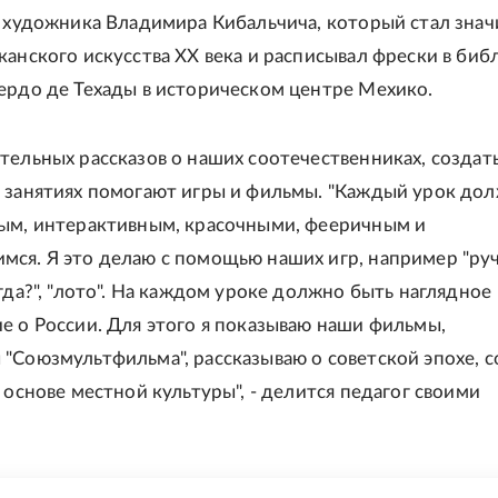
и художника Владимира Кибальчича, который стал зна
канского искусства XX века и расписывал фрески в биб
ердо де Техады в историческом центре Мехико.
тельных рассказов о наших соотечественниках, создат
 занятиях помогают игры и фильмы. "Каждый урок до
ым, интерактивным, красочными, фееричным и
ся. Я это делаю с помощью наших игр, например "руч
гда?", "лото". На каждом уроке должно быть наглядное
е о России. Для этого я показываю наши фильмы,
"Союзмультфильма", рассказываю о советской эпохе, 
 основе местной культуры", - делится педагог своими