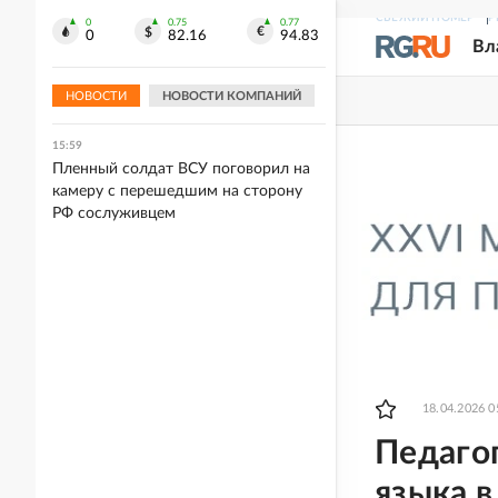
Ормузского пролива
СВЕЖИЙ НОМЕР
Р
0
0.75
0.77
0
82.16
94.83
Вл
16:06
В Краснодаре полиция начала
проверку после избиения подростка
НОВОСТИ
НОВОСТИ КОМПАНИЙ
15:59
Пленный солдат ВСУ поговорил на
камеру с перешедшим на сторону
РФ сослуживцем
18.04.2026 0
Педагог
языка в