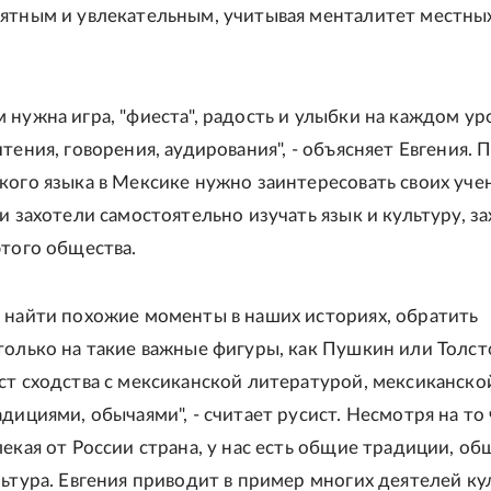
ятным и увлекательным, учитывая менталитет местны
 нужна игра, "фиеста", радость и улыбки на каждом ур
тения, говорения, аудирования", - объясняет Евгения.
кого языка в Мексике нужно заинтересовать своих уче
и захотели самостоятельно изучать язык и культуру, з
этого общества.
 найти похожие моменты в наших историях, обратить
только на такие важные фигуры, как Пушкин или Толсто
ст сходства с мексиканской литературой, мексиканско
дициями, обычаями", - считает русист. Несмотря на то
лекая от России страна, у нас есть общие традиции, об
льтура. Евгения приводит в пример многих деятелей ку