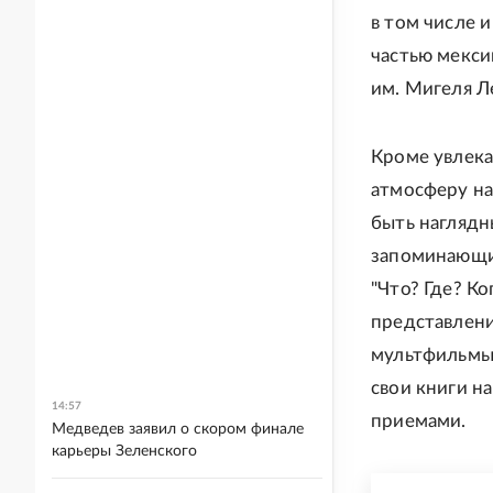
в том числе 
частью мекси
им. Мигеля Л
Кроме увлека
атмосферу на
быть наглядн
запоминающим
"Что? Где? Ко
представлени
мультфильмы 
свои книги на
14:57
приемами.
Медведев заявил о скором финале
карьеры Зеленского