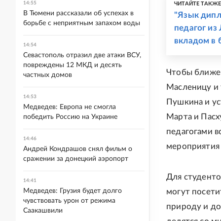
14:55
ЧИТАЙТЕ ТАКЖ
В Тюмени рассказали об успехах в
"Язык дипл
борьбе с неприятным запахом воды
педагог из
вкладом в 
14:54
Севастополь отразил две атаки ВСУ,
повреждены 12 МКД и десять
Чтобы ближе 
частных домов
Масленицу и 
14:53
Пушкина и ус
Медведев: Европа не смогла
Марта и Пасх
победить Россию на Украине
педагогами в
14:46
мероприятия
Андрей Кондрашов снял фильм о
сражении за донецкий аэропорт
Для студенто
14:41
Медведев: Грузия будет долго
могут посети
чувствовать урон от режима
природу и до
Саакашвили