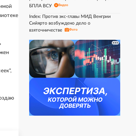
Видео
чимой
БПЛА ВСУ
лиотеке
Index: Против экс-главы МИД Венгрии
Сийярто возбуждено дело о
взяточничестве
Фото
ь
лжен
еек",
создаю