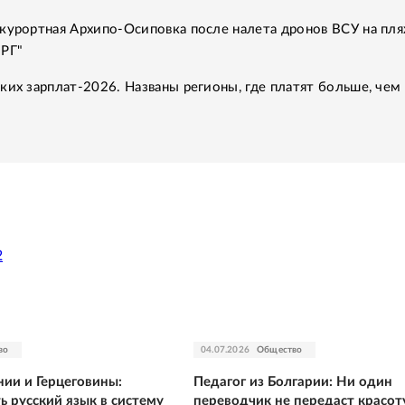
курортная Архипо-Осиповка после налета дронов ВСУ на пля
"РГ"
ких зарплат-2026. Названы регионы, где платят больше, чем 
2
во
04.07.2026
Общество
нии и Герцеговины:
Педагог из Болгарии: Ни один
 русский язык в систему
переводчик не передаст красот