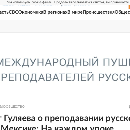
Мы используем cookie-файлы. Продолжая пользоваться сайтом, вы принимаете
Г-НЕДЕЛЯ
РОДИНА
ПРИЛОЖЕНИЯ
СОЮЗ
НОВОСТИ
асть
СВО
Экономика
В регионах
В мире
Происшествия
Общес
5:00
ОБЩЕСТВО
 Гуляева о преподавании русск
 Мексике: На каждом уроке