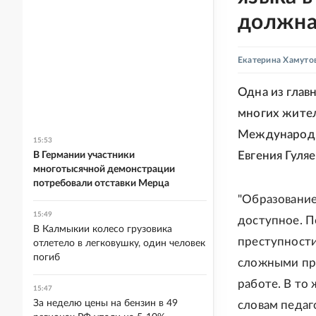
должна
Екатерина Хамуто
Одна из глав
многих жител
Международн
15:53
Евгения Гуляе
В Германии участники
многотысячной демонстрации
потребовали отставки Мерца
"Образование
15:49
доступное. П
В Калмыкии колесо грузовика
преступности
отлетело в легковушку, один человек
погиб
сложными про
работе. В то 
15:47
За неделю цены на бензин в 49
словам педаг