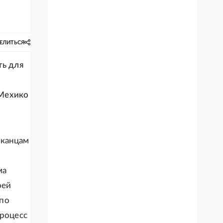
ЕЛИТЬСЯ
ть для
 Мехико
иканцам
ма
оей
 по
процесс