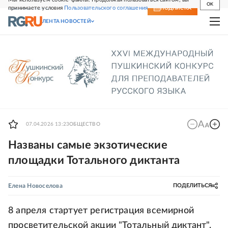
OK
принимаете условия
Пользовательского соглашения
СВЕЖИЙ НОМЕР
ПОДПИСКА
ЛЕНТА НОВОСТЕЙ
07.04.2026 13:23
ОБЩЕСТВО
Названы самые экзотические
площадки Тотального диктанта
Елена Новоселова
ПОДЕЛИТЬСЯ
8 апреля стартует регистрация всемирной
просветительской акции "Тотальный диктант".