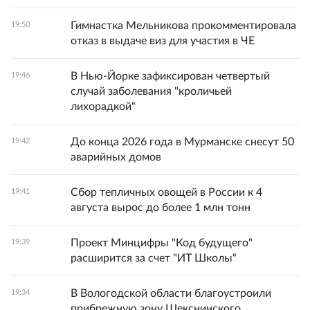
Гимнастка Мельникова прокомментировала
19:50
отказ в выдаче виз для участия в ЧЕ
В Нью-Йорке зафиксирован четвертый
19:46
случай заболевания "кроличьей
лихорадкой"
До конца 2026 года в Мурманске снесут 50
19:42
аварийных домов
Сбор тепличных овощей в России к 4
19:41
августа вырос до более 1 млн тонн
Проект Минцифры "Код будущего"
19:39
расширится за счет "ИТ Школы"
В Вологодской области благоустроили
19:34
прибрежную зону Шекснинского