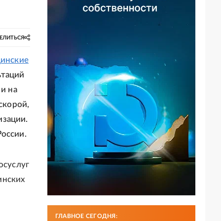
ЕЛИТЬСЯ
инские
ьтаций
 и на
скорой,
изации.
России.
осуслуг
инских
ГЛАВНОЕ СЕГОДНЯ: