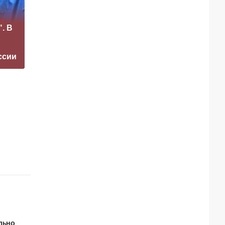
«Это конец всего»:
. В
Захарова
Маск сделал
прокомментировал
неожиданное
а фестиваль в
заявление о
ссии
Юрмале
завершении СВО
льно