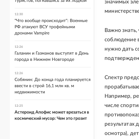
туристов, погнавшись за их лодкой
значимых эле
министерстве
12:30
"Что вообще происходит": Военные
РФ атакуют ВСУ трофейными
Важно знать,
дронами Vampire
соблюдение в
12:26
нужно дать с
Галанин и Газманов выступят в День
подтвержден
города в Нижнем Новгороде
12:26
Спектр предо
Собянин: До конца года планируется
ввести в строй 16,1 млн кв. м
прорабатывае
недвижимости
Например, ре
числе спорти
12:25
Астероид Апофис может врезаться в
противопоказ
космический мусор: Чем это грозит
результатах 
осмотра), де