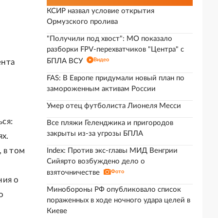
КСИР назвал условие открытия
Ормузского пролива
"Получили под хвост": МО показало
разборки FPV-перехватчиков "Центра" с
Видео
БПЛА ВСУ
ента
FAS: В Европе придумали новый план по
замороженным активам России
Умер отец футболиста Лионеля Месси
ся:
Все пляжи Геленджика и пригородов
закрыты из-за угрозы БПЛА
х.
 в том
Index: Против экс-главы МИД Венгрии
Сийярто возбуждено дело о
взяточничестве
Фото
ния о
Минобороны РФ опубликовало список
о
пораженных в ходе ночного удара целей в
Киеве