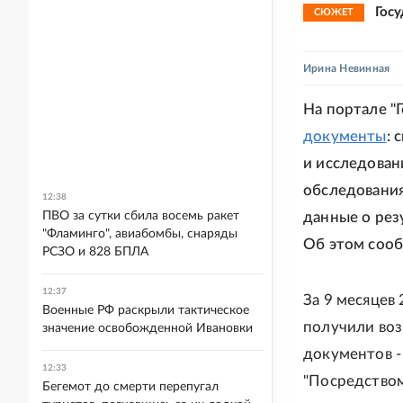
Гос
СЮЖЕТ
Ирина Невинная
На портале "
документы
: 
и исследован
обследования
12:38
ПВО за сутки сбила восемь ракет
данные о рез
"Фламинго", авиабомбы, снаряды
Об этом сооб
РСЗО и 828 БПЛА
12:37
За 9 месяцев
Военные РФ раскрыли тактическое
получили воз
значение освобожденной Ивановки
документов -
12:33
"Посредством
Бегемот до смерти перепугал