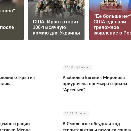
горел".
"Ее больше нет"
США: Иран готовит
США сделали
 после
100-тысячную
тревожное
армию для Украины
заявление о Ро
16:00
Культура
словие открытия
К юбилею Евгения Миронова
олива
приурочена премьера сериала
"Арсеньев"
15:33
Власть
 демонстрации
В Смоленске обсудили ход
тставки Мерца
строительства и ремонта социа