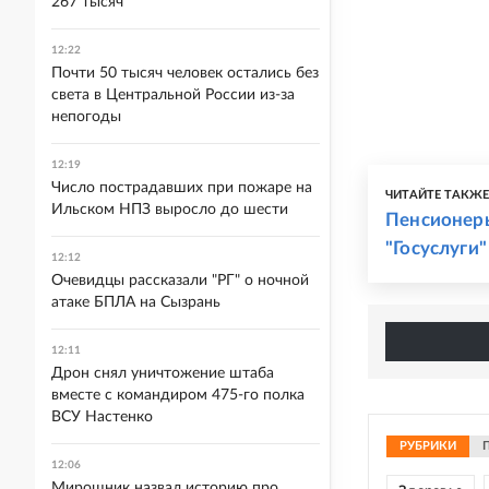
267 тысяч
12:22
Почти 50 тысяч человек остались без
света в Центральной России из-за
непогоды
12:19
Число пострадавших при пожаре на
ЧИТАЙТЕ ТАКЖ
Ильском НПЗ выросло до шести
Пенсионеры
"Госуслуги"
12:12
Очевидцы рассказали "РГ" о ночной
атаке БПЛА на Сызрань
12:11
Дрон снял уничтожение штаба
вместе с командиром 475-го полка
ВСУ Настенко
РУБРИКИ
12:06
Мирошник назвал историю про