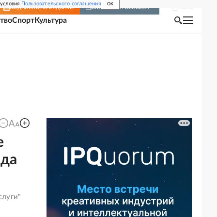
 условия
Пользовательского соглашения
OK
Войти
ПОДПИСКА
НА ИЗДАНИЕ
ВКЛЮЧИТЬ РАССЫЛКУ
тво
Спорт
Культура
е
ида
слуги"