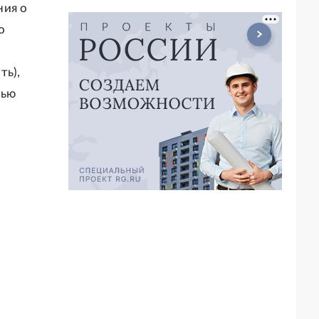
ния о
о
ть),
мью