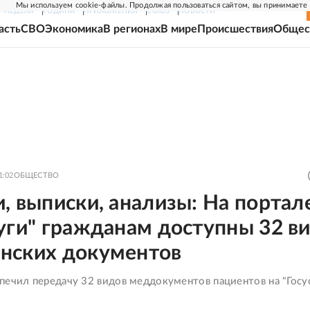
Мы используем cookie-файлы. Продолжая пользоваться сайтом, вы принимаете
Г-НЕДЕЛЯ
РОДИНА
ПРИЛОЖЕНИЯ
СОЮЗ
НОВОСТИ
асть
СВО
Экономика
В регионах
В мире
Происшествия
Общес
1:02
ОБЩЕСТВО
, выписки, анализы: На портал
уги" гражданам доступны 32 в
нских документов
печил передачу 32 видов меддокументов пациентов на "Госу