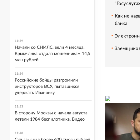
"Госуслуга
Как не нар
банка
Электронна
11:59
Начали со СНИЛС, вели 4 месяца.
Заемщиков
Крымчанка отдала мошенникам 14,5
млн рублей
11:54
Российские бойцы разгромили
инструкторов ВСУ, пытавшихся
удержать Ивановку
11:53
В сторону Москвы с начала августа
летели 1984 беспилотника. Видео
11:48
Суд взыскал более 600 тысяч рублей