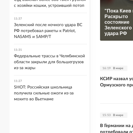
с хозяйки кошки, устроившей потоп
"Пока Киев 
Раскрыто
11:37
состояние
Зеленский после ночного удара ВС
Зеленского
РФ потребовал ракеты к Patriot,
удара РФ
NASAMS и SAMP/T
11:31
Федеральные трассы в Челябинской
области закрыли для большегрузов
из-за жары
16:19
В мире
КСИР назвал у
11:27
Ормузского пр
SHOT: Российская школьница
получила сильные ожоги из-за
мохито во Вьетнаме
15:53
В мире
В Германии на
потребовали о