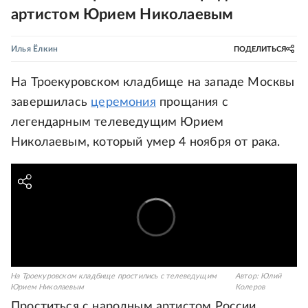
артистом Юрием Николаевым
Илья Ёлкин
ПОДЕЛИТЬСЯ
На Троекуровском кладбище на западе Москвы
завершилась
церемония
прощания с
легендарным телеведущим Юрием
Николаевым, который умер 4 ноября от рака.
На Троекуровском кладбище простились с телеведущим
Автор:
Юлий
Юрием Николаевым
Колеров
Проститься с народным артистом России