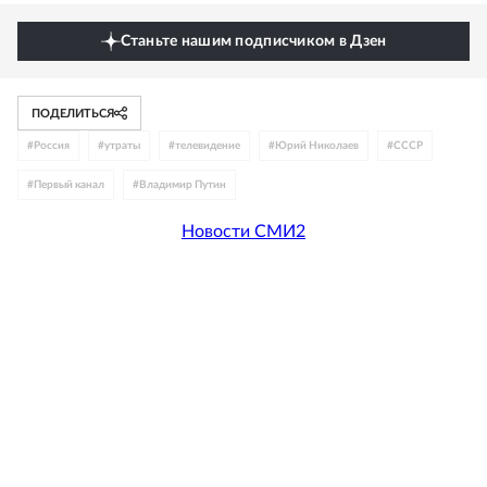
Станьте нашим подписчиком в Дзен
ПОДЕЛИТЬСЯ
#
Россия
#
утраты
#
телевидение
#
Юрий Николаев
#
СССР
#
Первый канал
#
Владимир Путин
Новости СМИ2