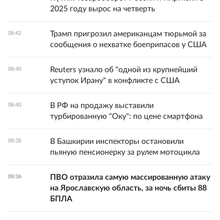
2025 году вырос на четверть
Трамп пригрозил американцам тюрьмой за
08:42
сообщения о нехватке боеприпасов у США
Reuters узнало об "одной из крупнейший
08:40
уступок Ирану" в конфликте с США
В РФ на продажу выставили
08:40
турбированную "Оку": по цене смартфона
В Башкирии инспекторы остановили
08:38
пьяную пенсионерку за рулем мотоцикла
ПВО отразила самую массированную атаку
08:36
на Ярославскую область, за ночь сбиты 88
БПЛА