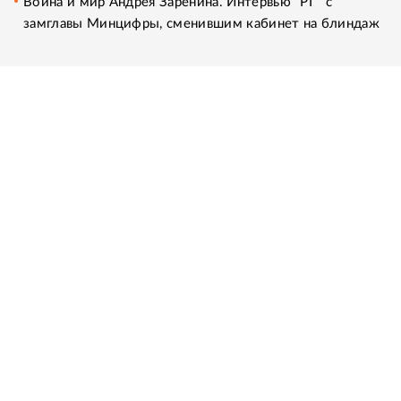
Война и мир Андрея Заренина. Интервью "РГ" с
замглавы Минцифры, сменившим кабинет на блиндаж