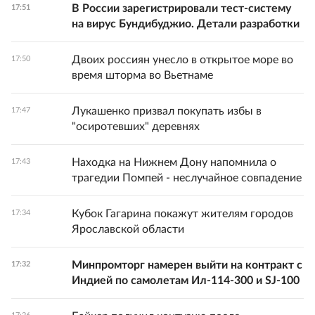
В России зарегистрировали тест-систему
17:51
на вирус Бундибуджио. Детали разработки
Двоих россиян унесло в открытое море во
17:50
время шторма во Вьетнаме
Лукашенко призвал покупать избы в
17:47
"осиротевших" деревнях
Находка на Нижнем Дону напомнила о
17:43
трагедии Помпей - неслучайное совпадение
Кубок Гагарина покажут жителям городов
17:34
Ярославской области
Минпромторг намерен выйти на контракт с
17:32
Индией по самолетам Ил-114-300 и SJ-100