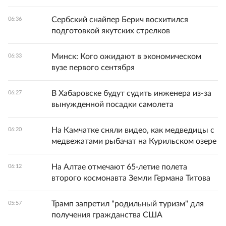
Сербский снайпер Берич восхитился
06:36
подготовкой якутских стрелков
Минск: Кого ожидают в экономическом
06:33
вузе первого сентября
В Хабаровске будут судить инженера из-за
06:27
вынужденной посадки самолета
На Камчатке сняли видео, как медведицы с
06:20
медвежатами рыбачат на Курильском озере
На Алтае отмечают 65-летие полета
06:12
второго космонавта Земли Германа Титова
Трамп запретил "родильный туризм" для
05:57
получения гражданства США