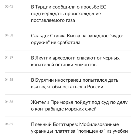
В Турции сообщили о просьбе ЕС
05:45
подтверждать происхождение
поставляемого газа
Сальдо: Ставка Киева на западное "чудо-
04:58
оружие" не сработала
В Якутии археологи спасают от черных
04:39
копателей останки мамонтов
В Бурятии иностранец попытался дать
04:38
взятку, чтобы остаться в России
Жители Приморья пойдут под суд по делу
04:36
о контрабанде морских ежей
Пленный Богатырев: Мобилизованные
04:35
украинцы платят за "похищения" из учебки