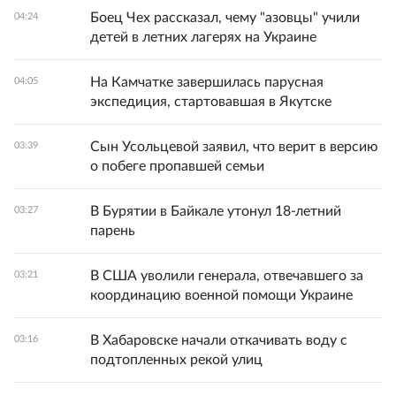
Боец Чех рассказал, чему "азовцы" учили
04:24
детей в летних лагерях на Украине
На Камчатке завершилась парусная
04:05
экспедиция, стартовавшая в Якутске
Сын Усольцевой заявил, что верит в версию
03:39
о побеге пропавшей семьи
В Бурятии в Байкале утонул 18-летний
03:27
парень
В США уволили генерала, отвечавшего за
03:21
координацию военной помощи Украине
В Хабаровске начали откачивать воду с
03:16
подтопленных рекой улиц