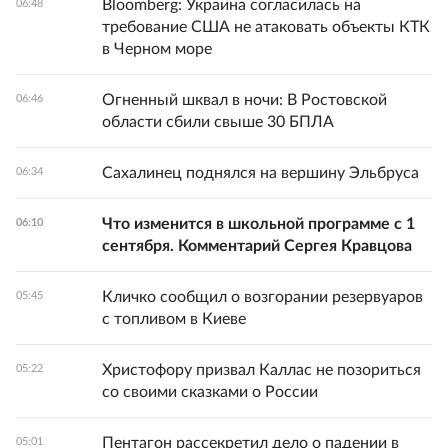
Bloomberg: Украина согласилась на
06:48
требование США не атаковать объекты КТК
в Черном море
Огненный шквал в ночи: В Ростовской
06:46
области сбили свыше 30 БПЛА
Сахалинец поднялся на вершину Эльбруса
06:34
Что изменится в школьной программе с 1
06:10
сентября. Комментарий Сергея Кравцова
Кличко сообщил о возгорании резервуаров
05:45
с топливом в Киеве
Христофору призвал Каллас не позориться
05:22
со своими сказками о России
Пентагон рассекретил дело о падении в
05:01