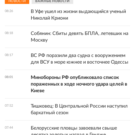
НОВОСТИ
ВАЖНЫЕ НОВОСТИ
В Уфе ушел из жизни выдающийся ученый
08:26
Николай Криони
Собянин: Сбиты девять БПЛА, летевших на
08:18
Москву
ВС РФ поразили два судна с вооружением
08:17
для ВСУ в море южнее и восточнее Одессы
Минобороны РФ опубликовало список
08:01
пораженных в ходе ночного удара целей в
Киеве
Тишковец: В Центральной России наступил
07:52
бархатный сезон
Белорусские пловцы завоевали свыше
07:44
десятка золотых наград в Гяндже