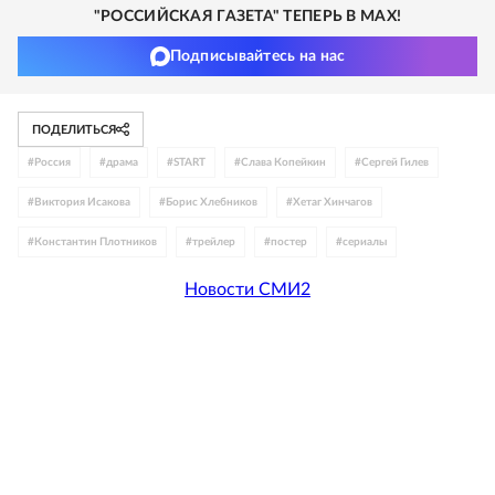
"РОССИЙСКАЯ ГАЗЕТА" ТЕПЕРЬ В MAX!
Подписывайтесь на нас
ПОДЕЛИТЬСЯ
#
Россия
#
драма
#
START
#
Слава Копейкин
#
Сергей Гилев
#
Виктория Исакова
#
Борис Хлебников
#
Хетаг Хинчагов
#
Константин Плотников
#
трейлер
#
постер
#
сериалы
Новости СМИ2