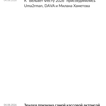
К "Вельвет Фесту 2026" присоединились
04.08.2026
Uma2rman, DAVA и Милана Хаметова
Зендея признана самой кассовой актрисой
04.08.2026