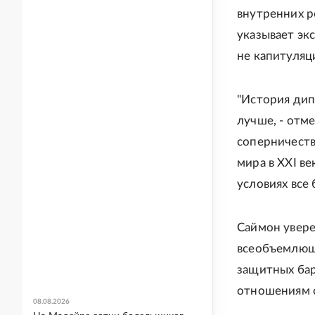
внутренних р
указывает эк
не капитуляци
"История дип
лучше, - отм
соперничеств
мира в XXI в
условиях все
Саймон увере
всеобъемлюще
защитных бар
отношениям ск
08.08.2026