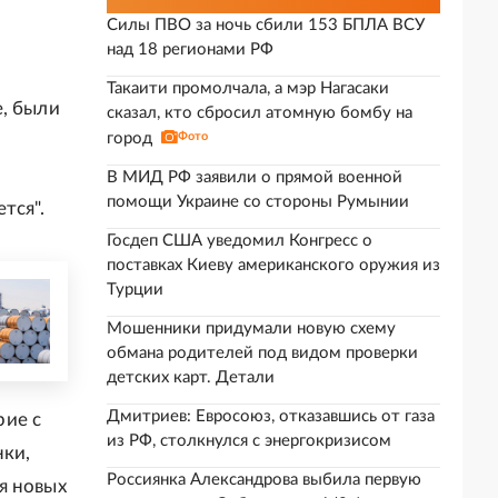
Силы ПВО за ночь сбили 153 БПЛА ВСУ
над 18 регионами РФ
Такаити промолчала, а мэр Нагасаки
е, были
сказал, кто сбросил атомную бомбу на
город
Фото
В МИД РФ заявили о прямой военной
помощи Украине со стороны Румынии
тся".
Госдеп США уведомил Конгресс о
поставках Киеву американского оружия из
Турции
Мошенники придумали новую схему
обмана родителей под видом проверки
детских карт. Детали
Дмитриев: Евросоюз, отказавшись от газа
рие с
из РФ, столкнулся с энергокризисом
нки,
Россиянка Александрова выбила первую
я новых