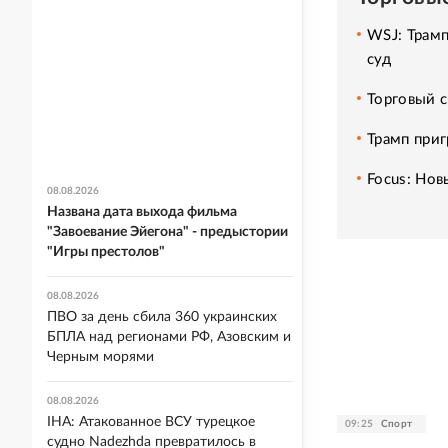
WSJ: Трамп
суд
Торговый 
Трамп приг
Focus: Но
08.08.2026
Названа дата выхода фильма
"Завоевание Эйегона" - предыстории
"Игры престолов"
08.08.2026
ПВО за день сбила 360 украинских
БПЛА над регионами РФ, Азовским и
Черным морями
08.08.2026
IHA: Атакованное ВСУ турецкое
09:25
Спорт
судно Nadezhda превратилось в