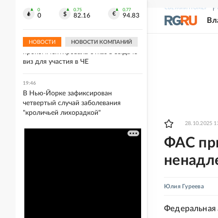
Умер знаменитый музыкальный
СВЕЖИЙ НОМЕР
Р
продюсер Уильям Орбит
0
0.75
0.77
0
82.16
94.83
Вл
19:50
Гимнастка Мельникова
НОВОСТИ
НОВОСТИ КОМПАНИЙ
прокомментировала отказ в выдаче
виз для участия в ЧЕ
19:46
В Нью-Йорке зафиксирован
четвертый случай заболевания
"кроличьей лихорадкой"
28.10.2025 1
ФАС при
ненадл
Юлия Гуреева
Федеральная 