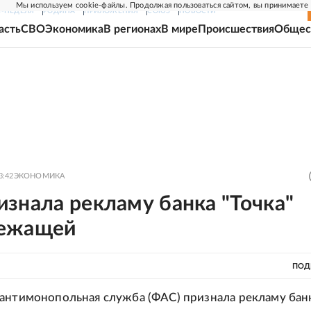
Мы используем cookie-файлы. Продолжая пользоваться сайтом, вы принимаете
Г-НЕДЕЛЯ
РОДИНА
ПРИЛОЖЕНИЯ
СОЮЗ
НОВОСТИ
асть
СВО
Экономика
В регионах
В мире
Происшествия
Общес
3:42
ЭКОНОМИКА
знала рекламу банка "Точка"
ежащей
ПОД
антимонопольная служба (ФАС) признала рекламу бан