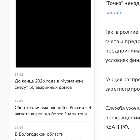
"Точка" нена
канале
.
Так, в ролик
счета и пред
предпринимат
условиях фин
19:42
"Акция распр
До конца 2026 года в Мурманске
снесут 50 аварийных домов
зарегистриров
19:41
Сбор тепличных овощей в России к 4
Служба уже в
августа вырос до более 1 млн тонн
прекращении 
КоАП РФ.
19:34
В Вологодской области