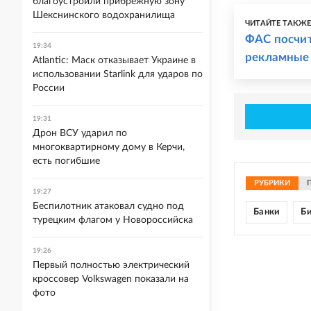
благоустроили прибрежную зону
Шекснинского водохранилища
ЧИТАЙТЕ ТАКЖ
ФАС посчит
19:34
рекламные
Atlantic: Маск отказывает Украине в
использовании Starlink для ударов по
России
19:31
Дрон ВСУ ударил по
многоквартирному дому в Керчи,
есть погибшие
РУБРИКИ
19:27
Беспилотник атаковал судно под
Банки
Би
турецким флагом у Новороссийска
19:26
Первый полностью электрический
кроссовер Volkswagen показали на
фото