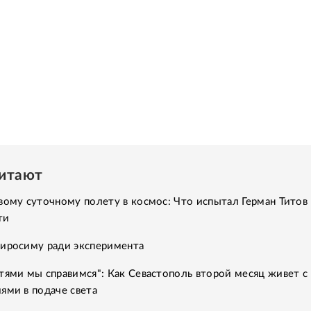
читают
вому суточному полету в космос: Что испытал Герман Титов 
ти
Хиросиму ради эксперимента
тями мы справимся": Как Севастополь второй месяц живет с
ями в подаче света