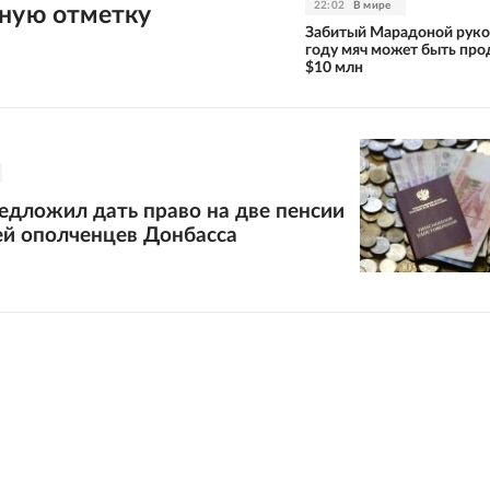
22:02
В мире
сную отметку
Забитый Марадоной руко
году мяч может быть про
$10 млн
едложил дать право на две пенсии
ей ополченцев Донбасса