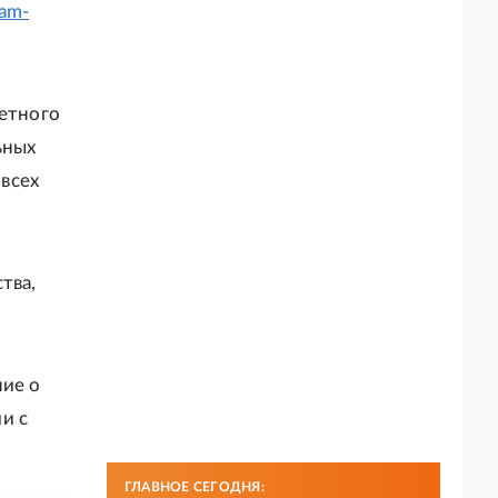
ram-
четного
ьных
всех
тва,
ние о
и с
ГЛАВНОЕ СЕГОДНЯ: