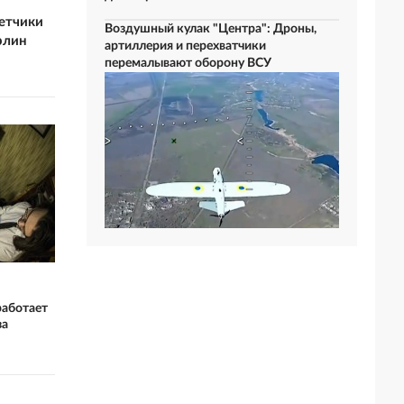
летчики
Воздушный кулак "Центра": Дроны,
рлин
артиллерия и перехватчики
перемалывают оборону ВСУ
работает
за