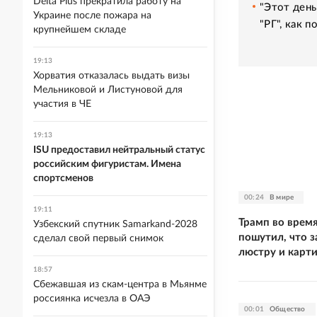
Delta Plus прекратила работу на
"Этот день
Украине после пожара на
"РГ", как 
крупнейшем складе
19:13
Хорватия отказалась выдать визы
Мельниковой и Листуновой для
участия в ЧЕ
19:13
ISU предоставил нейтральный статус
российским фигуристам. Имена
спортсменов
00:24
В мире
19:11
Трамп во время
Узбекский спутник Samarkand-2028
пошутил, что 
сделал свой первый снимок
люстру и карт
18:57
Сбежавшая из скам-центра в Мьянме
россиянка исчезла в ОАЭ
00:01
Общество