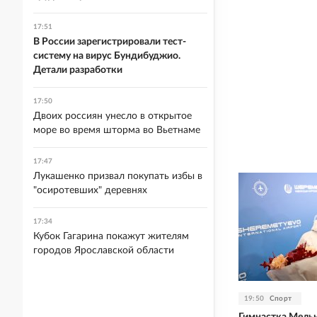
17:51
В России зарегистрировали тест-
систему на вирус Бундибуджио.
Детали разработки
17:50
Двоих россиян унесло в открытое
море во время шторма во Вьетнаме
17:47
Лукашенко призвал покупать избы в
"осиротевших" деревнях
17:34
Кубок Гагарина покажут жителям
городов Ярославской области
19:50
Спорт
Гимнастка Мель