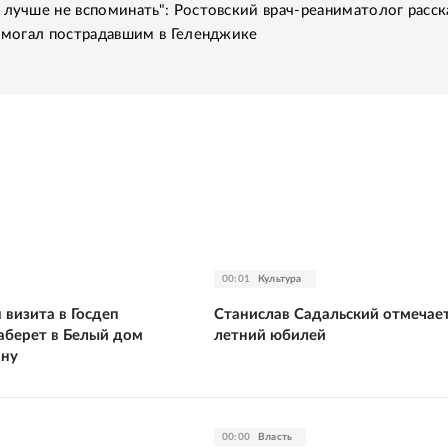
 лучше не вспоминать": Ростовский врач-реаниматолог расск
помогал пострадавшим в Геленджике
00:01
Культура
 визита в Госдеп
Станислав Садальский отмечает
заберет в Белый дом
летний юбилей
ину
00:00
Власть