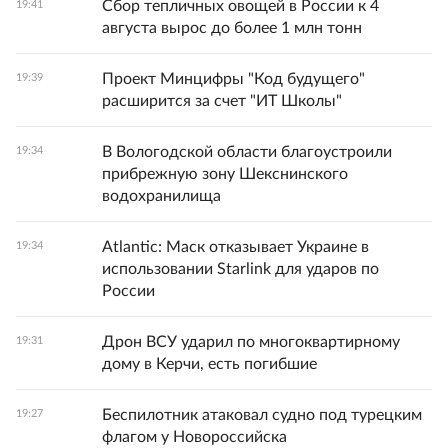
Сбор тепличных овощей в России к 4
19:41
августа вырос до более 1 млн тонн
Проект Минцифры "Код будущего"
19:39
расширится за счет "ИТ Школы"
В Вологодской области благоустроили
19:34
прибрежную зону Шекснинского
водохранилища
Atlantic: Маск отказывает Украине в
19:34
использовании Starlink для ударов по
России
Дрон ВСУ ударил по многоквартирному
19:31
дому в Керчи, есть погибшие
Беспилотник атаковал судно под турецким
19:27
флагом у Новороссийска