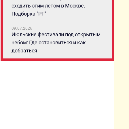
сходить этим летом в Москве.
Подборка "РГ"
09.07.2026
Июльские фестивали под открытым
небом: Где остановиться и как
добраться
08.07.2026
От классики до свежих взглядов: Гид
по главным российским
кинофестивалям лета