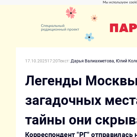
Мы используем cooki
ПАР
Специальный
редакционный проект
17.10.2025
17:20
Текст:
Дарья Валиахметова,
Юлий Кол
Легенды Москвы:
загадочных мест
тайны они скры
Корреспондент "РГ" отправилась 