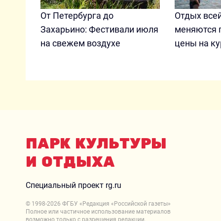
От Петербурга до
Отдых всей
Захарьино: Фестивали июля
меняются 
на свежем воздухе
цены на ку
ПАРК КУЛЬТУРЫ
И ОТДЫХА
Специальный проект rg.ru
© 1998-
2026
ФГБУ «Редакция «Российской газеты»
Полное или частичное использование материалов
возможно только с разрешения редакции.