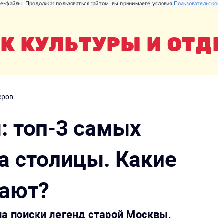
e-файлы. Продолжая пользоваться сайтом, вы принимаете условия
Пользовательско
К КУЛЬТУРЫ И ОТ
еров
 топ-3 самых
а столицы. Какие
вают?
на поиски легенд старой Москвы,