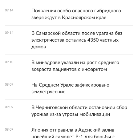
Появления особо опасного гибридного
09:14
зверя ждут в Красноярском крае
В Самарской области после урагана без
09:14
электричества остались 4350 частных
домов
В минздраве указали на рост среднего
09:10
возраста пациентов с инфарктом
На Среднем Урале зафиксировано
09:09
землетрясение
В Черниговской области остановили сбор
09:09
урожая из-за угрозы мобилизации
Япония отправила в Аденский залив
09:07
новейший самолет Р-1 для борьбы с