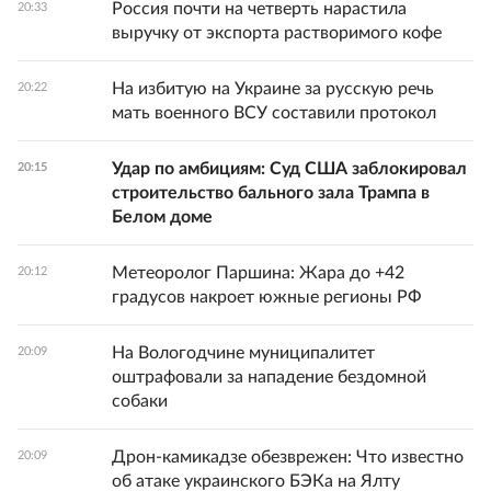
Россия почти на четверть нарастила
20:33
выручку от экспорта растворимого кофе
На избитую на Украине за русскую речь
20:22
мать военного ВСУ составили протокол
Удар по амбициям: Суд США заблокировал
20:15
строительство бального зала Трампа в
Белом доме
Метеоролог Паршина: Жара до +42
20:12
градусов накроет южные регионы РФ
На Вологодчине муниципалитет
20:09
оштрафовали за нападение бездомной
собаки
Дрон-камикадзе обезврежен: Что известно
20:09
об атаке украинского БЭКа на Ялту