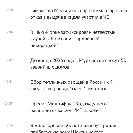
Гимнастка Мельникова прокомментировала
19:50
отказ в выдаче виз для участия в ЧЕ
В Нью-Йорке зафиксирован четвертый
19:46
случай заболевания "кроличьей
лихорадкой"
До конца 2026 года в Мурманске снесут 50
19:42
аварийных домов
Сбор тепличных овощей в России к 4
19:41
августа вырос до более 1 млн тонн
Проект Минцифры "Код будущего"
19:39
расширится за счет "ИТ Школы"
В Вологодской области благоустроили
19:34
прибрежную зону Шекснинского