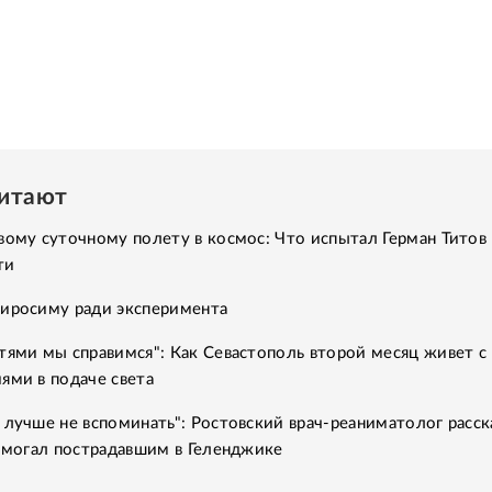
читают
вому суточному полету в космос: Что испытал Герман Титов 
ти
Хиросиму ради эксперимента
тями мы справимся": Как Севастополь второй месяц живет с
ями в подаче света
 лучше не вспоминать": Ростовский врач-реаниматолог расск
помогал пострадавшим в Геленджике