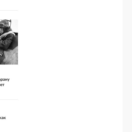
арану
лет
как