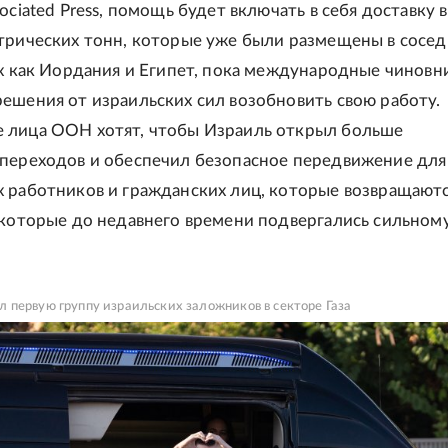
ociated Press, помощь будет включать в себя доставку в
трических тонн, которые уже были размещены в сосе
их как Иордания и Египет, пока международные чиновн
ешения от израильских сил возобновить свою работу.
 лица ООН хотят, чтобы Израиль открыл больше
переходов и обеспечил безопасное передвижение для
 работников и гражданских лиц, которые возвращаютс
 которые до недавнего времени подвергались сильном
первую группу израильских заложников в секторе Газа