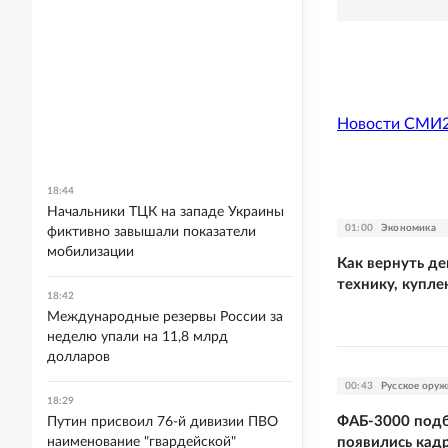
Новости СМИ
18:44
Начальники ТЦК на западе Украины
01:00
Экономика
фиктивно завышали показатели
мобилизации
Как вернуть де
технику, купле
18:42
Международные резервы России за
неделю упали на 11,8 млрд
долларов
00:43
Русское оруж
18:29
ФАБ-3000 подб
Путин присвоил 76-й дивизии ПВО
появились кад
наименование "гвардейской"