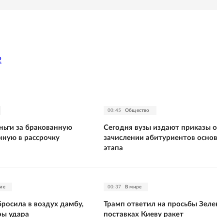
2
00:45
Общество
ньги за бракованную
Сегодня вузы издают приказы о
нную в рассрочку
зачислении абитуриентов осно
этапа
ие
00:37
В мире
росила в воздух дамбу,
Трамп ответил на просьбы Зеле
ры удара
поставках Киеву ракет