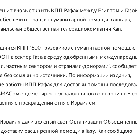
ешит вновь открыть КПП Рафах между Египтом и Газой
 обеспечить транзит гуманитарной помощи в анклав,
аильская общественная телерадиокомпания Kan.
шийся КПП "600 грузовиков с гуманитарной помощью
ООН в сектор Газа в среду одобренными международ
и, частным сектором и странами-донорами", сообщае
те без ссылки на источники. По информации издания,
е работы КПП Рафах для доставки помощи последова
МАСом еще четырех тел заложников во вторник вече
шения о прекращении огня с Израилем.
 Израиля дали зеленый свет Организации Объединенн
 доставку расширенной помощи в Газу. Как сообщало