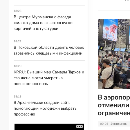
18:23
В центре Мурманска с фасада
жилого дома осыпаются куски
кирпичей и штукатурки
18:22
В Псковской области девять человек
заразились клещевыми инфекциями
18:20
KP.RU: Бывший мэр Самары Тархов и
его жена могли умереть в
новогоднюю ночь
В аэропор
18:18
В Архангельске создали сайт,
отменили 
помогающий молодежи выбрать
ограниче
профессию
00:05
Экономика