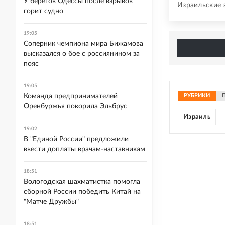
У берегов Одессы после взрывов
Израильские 
горит судно
19:05
Соперник чемпиона мира Бижамова
высказался о бое с россиянином за
пояс
19:05
Команда предпринимателей
РУБРИКИ
Оренбуржья покорила Эльбрус
Израиль
19:02
В "Единой России" предложили
ввести доплаты врачам-наставникам
18:51
Вологодская шахматистка помогла
сборной России победить Китай на
"Матче Дружбы"
18:51