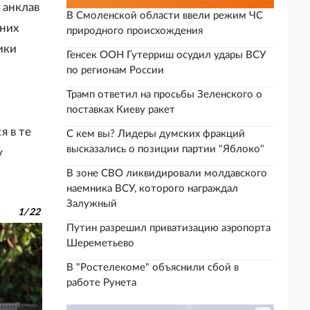
 анклав
В Смоленской области ввели режим ЧС
дних
природного происхождения
ики
Генсек ООН Гутерриш осудил удары ВСУ
по регионам России
Трамп ответил на просьбы Зеленского о
поставках Киеву ракет
я в те
С кем вы? Лидеры думских фракций
высказались о позиции партии "Яблоко"
у
В зоне СВО ликвидировали молдавского
наемника ВСУ, которого награждал
Залужный
1
/
22
Путин разрешил приватизацию аэропорта
Шереметьево
В "Ростелекоме" объяснили сбой в
работе Рунета