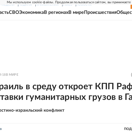
Мы используем cookie-файлы. Продолжая пользоваться сайтом, вы принимаете
Г-НЕДЕЛЯ
РОДИНА
ПРИЛОЖЕНИЯ
СОЮЗ
НОВОСТИ
асть
СВО
Экономика
В регионах
В мире
Происшествия
Общес
9:18
В МИРЕ
раиль в среду откроет КПП Ра
тавки гуманитарных грузов в Г
естино-израильский конфликт
в
ПОД