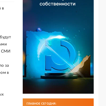
 в
 будут
ными
т СМИ
ло за
ром в
ых
ГЛАВНОЕ СЕГОДНЯ: