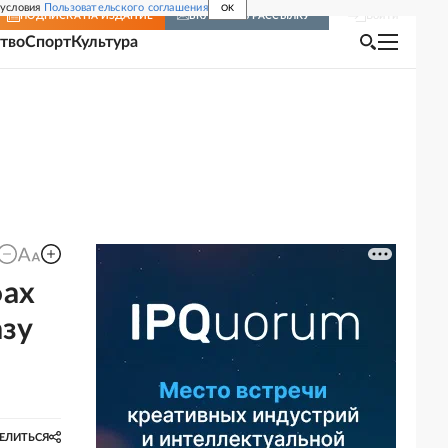
 условия
Пользовательского соглашения
OK
Войти
ПОДПИСКА
НА ИЗДАНИЕ
ВКЛЮЧИТЬ РАССЫЛКУ
тво
Спорт
Культура
фах
азу
ЕЛИТЬСЯ