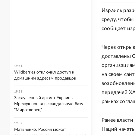
Израиль разр
среду, чтобы
сообщает изр
Через открыв
доставлены 
организациям
19:41
Wildberries отключил доступ к
на своем сай
домашним адресам продавцов
возобновлени
передачей ХА
19:38
Заслуженный артист Украины
рамках согла
Мрежук попал в скандальную базу
"Миротворец"
Ранее власти
19:37
Наций начать
Матвиенко: Россия может