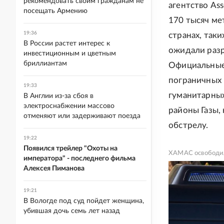
рекомендовать своим гражданам не
агентство Ass
посещать Армению
170 тысяч ме
19:36
странах, так
В России растет интерес к
ожидали разр
инвестиционным и цветным
бриллиантам
Официальные
пограничных 
19:33
гуманитарных
В Англии из-за сбоя в
электроснабжении массово
районы Газы,
отменяют или задерживают поезда
обстрелу.
19:22
Появился трейлер "Охоты на
ХАМАС освободил 
императора" - последнего фильма
Алексея Пиманова
19:21
В Вологде под суд пойдет женщина,
убившая дочь семь лет назад