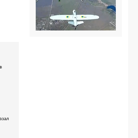
в
азал