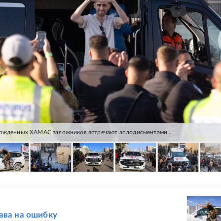
ожденных ХАМАС заложников встречают аплодисментами...
Е
ава на ошибку