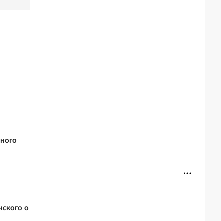
вного
нского о