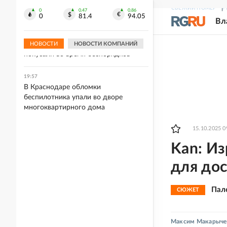
маски из-за горения мусорного
СВЕЖИЙ НОМЕР
Р
полигона
0
0.47
0.86
0
81.4
94.05
Вл
20:01
В Британии женщину-полицейского
НОВОСТИ
НОВОСТИ КОМПАНИЙ
покусали во время беспорядков
19:57
В Краснодаре обломки
беспилотника упали во дворе
многоквартирного дома
15.10.2025 0
Kan: Из
для дос
Пал
СЮЖЕТ
Максим Макарыче