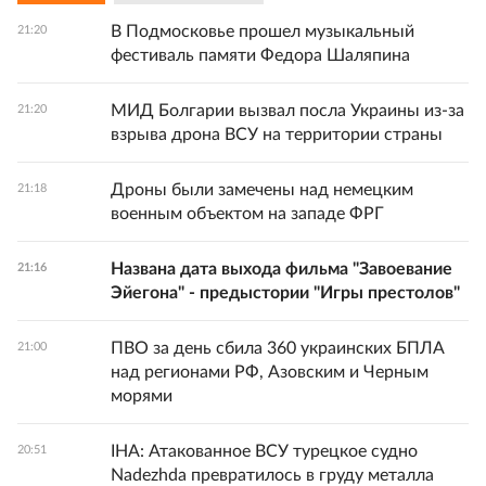
В Подмосковье прошел музыкальный
21:20
фестиваль памяти Федора Шаляпина
МИД Болгарии вызвал посла Украины из-за
21:20
взрыва дрона ВСУ на территории страны
Дроны были замечены над немецким
21:18
военным объектом на западе ФРГ
Названа дата выхода фильма "Завоевание
21:16
Эйегона" - предыстории "Игры престолов"
ПВО за день сбила 360 украинских БПЛА
21:00
над регионами РФ, Азовским и Черным
морями
IHA: Атакованное ВСУ турецкое судно
20:51
Nadezhda превратилось в груду металла