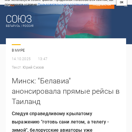
OK
принимаете условия
Пользовательского соглашения
СВЕЖИЙ НОМЕР
ПОДПИСКА
БЕЛАРУСЬ / РОССИЯ
В МИРЕ
14.10.2025
13:47
Текст:
Юрий Сизов
Минск: "Белавиа"
анонсировала прямые рейсы в
Таиланд
Следуя справедливому крылатому
выражению "готовь сани летом, а телегу -
зимой", белорусские авиаторы уже