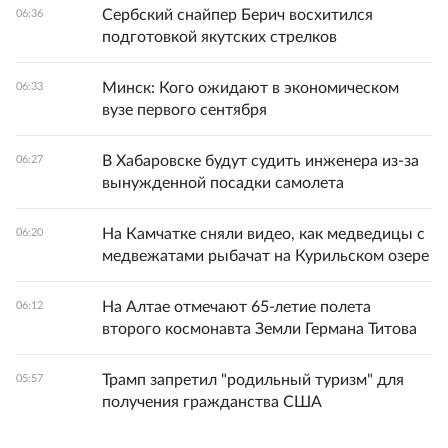
Сербский снайпер Берич восхитился
06:36
подготовкой якутских стрелков
Минск: Кого ожидают в экономическом
06:33
вузе первого сентября
В Хабаровске будут судить инженера из-за
06:27
вынужденной посадки самолета
На Камчатке сняли видео, как медведицы с
06:20
медвежатами рыбачат на Курильском озере
На Алтае отмечают 65-летие полета
06:12
второго космонавта Земли Германа Титова
Трамп запретил "родильный туризм" для
05:57
получения гражданства США