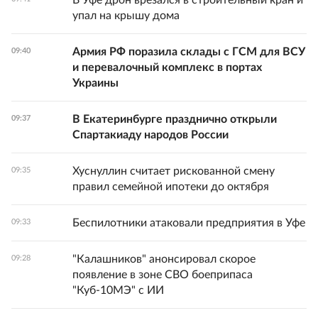
В Уфе дрон врезался в строительный кран и
упал на крышу дома
Армия РФ поразила склады с ГСМ для ВСУ
09:40
и перевалочный комплекс в портах
Украины
В Екатеринбурге празднично открыли
09:37
Спартакиаду народов России
Хуснуллин считает рискованной смену
09:35
правил семейной ипотеки до октября
Беспилотники атаковали предприятия в Уфе
09:33
"Калашников" анонсировал скорое
09:28
появление в зоне СВО боеприпаса
"Куб-10МЭ" с ИИ