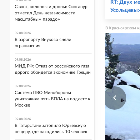
09.08.2026
RT: Двух м
Салют, колонны и дроны: Сингапур
Усольцевы
отметил День независимости
масштабным парадом
В Красноярском к
09.08.2026
В аэропорту Внуково сняли
ограничения
09.08.2026
МИД РФ: Отказ от российского газа
дорого обойдется экономике Греции
09.08.2026
Система ПВО Минобороны
уничтожила пять БПЛА на подлете к
Москве
09.08.2026
В Татарстане затопило Юрьевскую
пещеру, где находились 10 человек