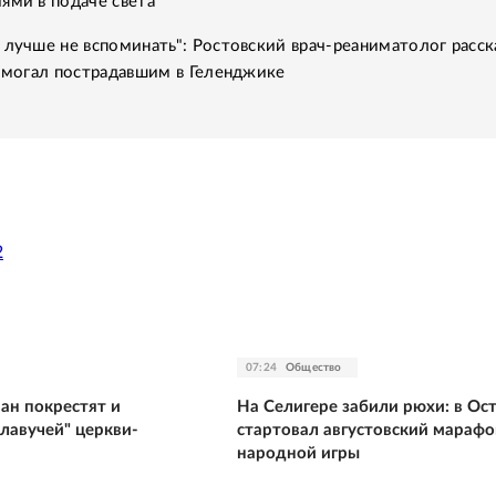
ями в подаче света
 лучше не вспоминать": Ростовский врач-реаниматолог расск
помогал пострадавшим в Геленджике
2
07:24
Общество
ан покрестят и
На Селигере забили рюхи: в Ос
лавучей" церкви-
стартовал августовский марафо
народной игры