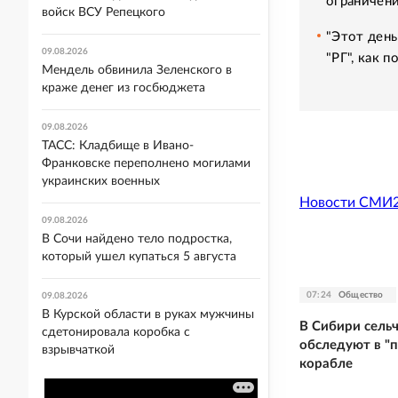
ограничени
войск ВСУ Репецкого
"Этот день
09.08.2026
"РГ", как 
Мендель обвинила Зеленского в
краже денег из госбюджета
09.08.2026
ТАСС: Кладбище в Ивано-
Франковске переполнено могилами
украинских военных
Новости СМИ
09.08.2026
В Сочи найдено тело подростка,
который ушел купаться 5 августа
07:24
Общество
09.08.2026
В Курской области в руках мужчины
В Сибири сельч
сдетонировала коробка с
обследуют в "п
взрывчаткой
корабле