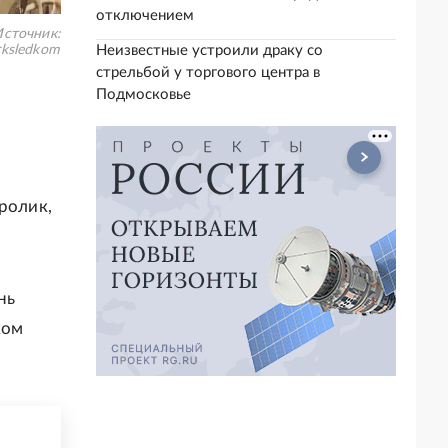
отключением
сточник:
rksledkom
Неизвестные устроили драку со
стрельбой у торгового центра в
Подмосковье
ролик,
нь
ком