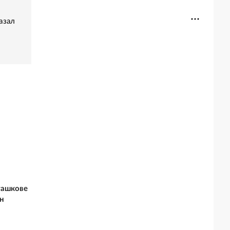
азал
ташкове
н