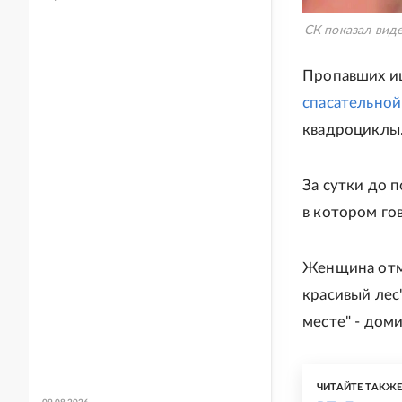
СК показал вид
Пропавших ищ
спасательной
квадроциклы
За сутки до 
в котором го
Женщина отме
красивый лес
месте" - доми
ЧИТАЙТЕ ТАКЖ