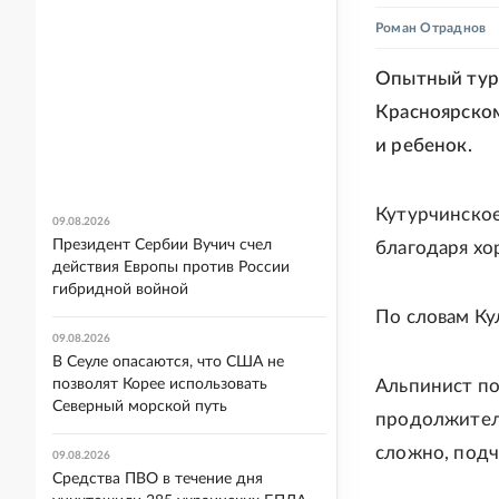
Роман Отраднов
Опытный тури
Красноярском
и ребенок.
Кутурчинское
09.08.2026
Президент Сербии Вучич счел
благодаря хо
действия Европы против России
гибридной войной
По словам Ку
09.08.2026
В Сеуле опасаются, что США не
позволят Корее использовать
Альпинист по
Северный морской путь
продолжитель
сложно, подч
09.08.2026
Средства ПВО в течение дня