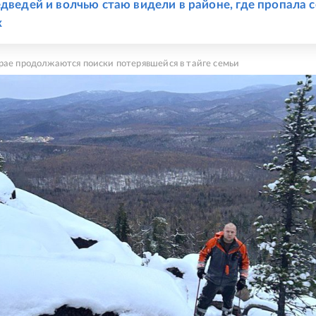
едведей и волчью стаю видели в районе, где пропала 
х
рае продолжаются поиски потерявшейся в тайге семьи