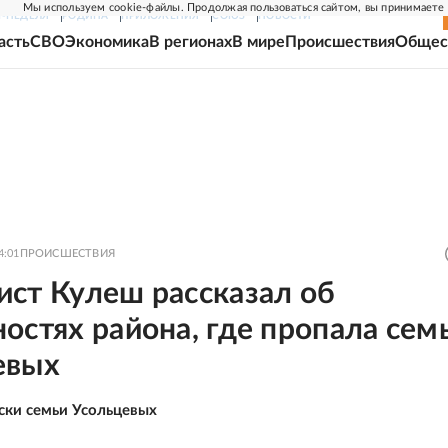
Мы используем cookie-файлы. Продолжая пользоваться сайтом, вы принимаете
Г-НЕДЕЛЯ
РОДИНА
ПРИЛОЖЕНИЯ
СОЮЗ
НОВОСТИ
асть
СВО
Экономика
В регионах
В мире
Происшествия
Общес
4:01
ПРОИСШЕСТВИЯ
ист Кулеш рассказал об
остях района, где пропала сем
евых
ски семьи Усольцевых