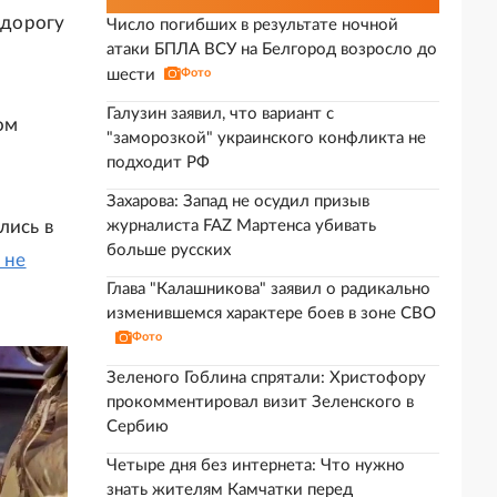
 дорогу
Число погибших в результате ночной
атаки БПЛА ВСУ на Белгород возросло до
шести
Фото
Галузин заявил, что вариант с
ом
"заморозкой" украинского конфликта не
подходит РФ
Захарова: Запад не осудил призыв
лись в
журналиста FAZ Мартенса убивать
больше русских
 не
Глава "Калашникова" заявил о радикально
изменившемся характере боев в зоне СВО
Фото
Зеленого Гоблина спрятали: Христофору
прокомментировал визит Зеленского в
Сербию
Четыре дня без интернета: Что нужно
знать жителям Камчатки перед