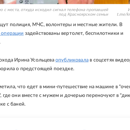
ео с места, откуда исходил сигнал телефона пропавшей
И
под Красноярском семьи
t.me/k
ут полиция, МЧС, волонтеры и местные жители. В
 операции
задействованы вертолет, беспилотники и
.
похода Ирина Усольцева
опубликовала
в соцсетях видео
ворила о предстоящей поездке.
тила, что едет в мини-путешествие на машине в "оче
", где они вместе с мужем и дочерью переночуют в "ди
ке с баней.
Е