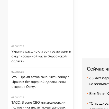
09.08.2026
Украина расширила зону эвакуации в
оккупированной части Херсонской
области
Сейчас 
09.08.2026
WSJ: Трамп готов закончить войну с
65 лет пер
Ираном без ядерной сделки, если
невесомос
откроют Ормуз
Бомба на 
09.08.2026
ТАСС: В зоне СВО ликвидировали
"С труднос
полковника десантно-штурмовых