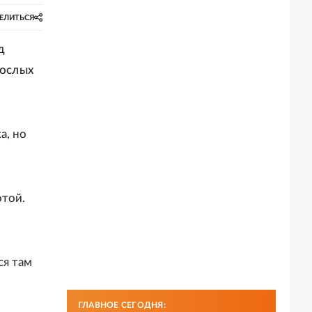
ЕЛИТЬСЯ
д
рослых
а, но
отой.
ся там
ГЛАВНОЕ СЕГОДНЯ: