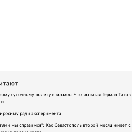
читают
вому суточному полету в космос: Что испытал Герман Титов 
ти
Хиросиму ради эксперимента
тями мы справимся": Как Севастополь второй месяц живет с