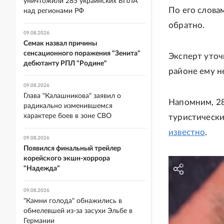
уничтожили 285 украинских БПЛА
По его слова
над регионами РФ
обратно.
09.08.2026
Семак назвал причины
сенсационного поражения "Зенита"
Эксперт уточ
дебютанту РПЛ "Родине"
районе ему н
09.08.2026
Глава "Калашникова" заявил о
Напомним, 28
радикально изменившемся
характере боев в зоне СВО
туристически
известно
.
09.08.2026
Появился финальный трейлер
корейского экшн-хоррора
"Надежда"
09.08.2026
"Камни голода" обнажились в
обмелевшей из-за засухи Эльбе в
Германии