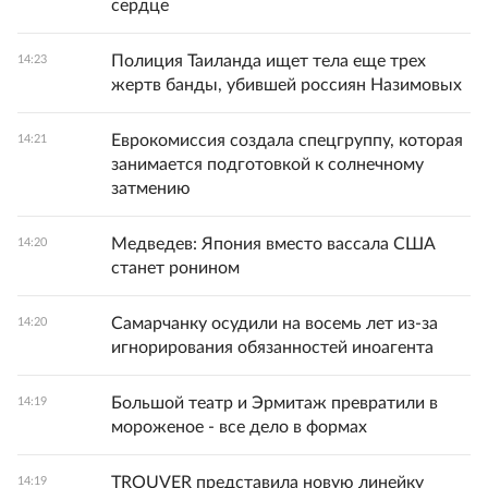
сердце
Полиция Таиланда ищет тела еще трех
14:23
жертв банды, убившей россиян Назимовых
Еврокомиссия создала спецгруппу, которая
14:21
занимается подготовкой к солнечному
затмению
Медведев: Япония вместо вассала США
14:20
станет ронином
Самарчанку осудили на восемь лет из-за
14:20
игнорирования обязанностей иноагента
Большой театр и Эрмитаж превратили в
14:19
мороженое - все дело в формах
TROUVER представила новую линейку
14:19