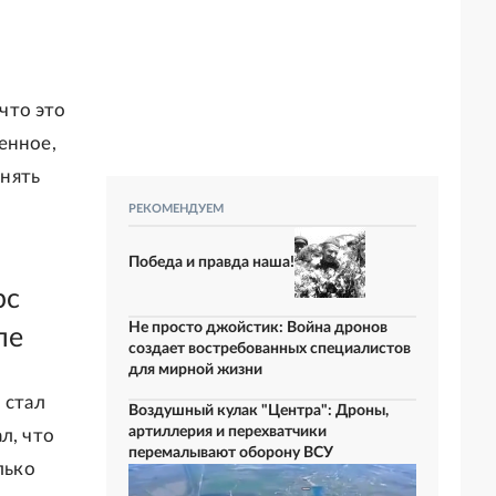
 что это
енное,
снять
РЕКОМЕНДУЕМ
Победа и правда наша!
рс
Не просто джойстик: Война дронов
ле
создает востребованных специалистов
для мирной жизни
 стал
Воздушный кулак "Центра": Дроны,
артиллерия и перехватчики
л, что
перемалывают оборону ВСУ
лько