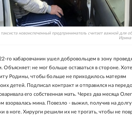
таксиста новоиспеченный предприниматель считает важной для об
Ирина
22-го хабаровчанин ушел добровольцем в зону провед
. Объясняет: не мог больше оставаться в стороне. Хот
щиту Родины, чтобы больше не приходилось матерям
воих детей. Подписал контракт и отправился на перед
оваривала его собственная мать. Через два месяца Олег
ом взорвалась мина. Повезло - выжил, получив на долг
ки в ноге. Хирурги решили их не трогать, чтобы не по