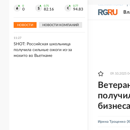
СВЕЖИЙ НОМЕР
Р
0
0.75
0.77
11:31
0
82.16
94.83
Вл
Федеральные трассы в Челябинской
области закрыли для большегрузов
из-за жары
НОВОСТИ
НОВОСТИ КОМПАНИЙ
11:27
SHOT: Российская школьница
получила сильные ожоги из-за
мохито во Вьетнаме
09.10.2025 0
Ветера
получи
бизнес
Ирина Троценко
(Х