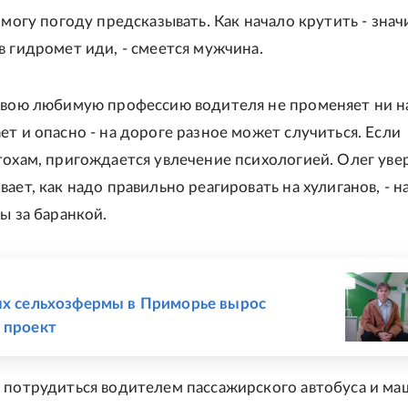
 могу погоду предсказывать. Как начало крутить - значи
в гидромет иди, - смеется мужчина.
свою любимую профессию водителя не променяет ни на
ет и опасно - на дороге разное может случиться. Если
тохам, пригождается увлечение психологией. Олег увер
ает, как надо правильно реагировать на хулиганов, - н
ы за баранкой.
Е
ях сельхозфермы в Приморье вырос
 проект
 потрудиться водителем пассажирского автобуса и м