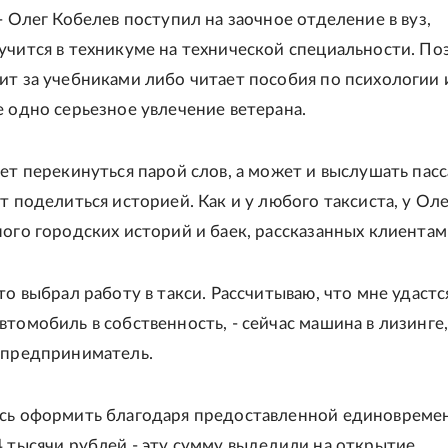
- Олег Кобелев поступил на заочное отделение в вуз,
учится в техникуме на технической специальности. По
ит за учебниками либо читает пособия по психологии 
е одно серьезное увлечение ветерана.
ает перекинуться парой слов, а может и выслушать пас
т поделиться историей. Как и у любого таксиста, у Оле
ного городских историй и баек, рассказанных клиентам
то выбрал работу в такси. Рассчитываю, что мне удастс
томобиль в собственность, - сейчас машина в лизинге,
 предприниматель.
ось оформить благодаря предоставленной единовреме
4 тысячи рублей - эту сумму выделили на открытие