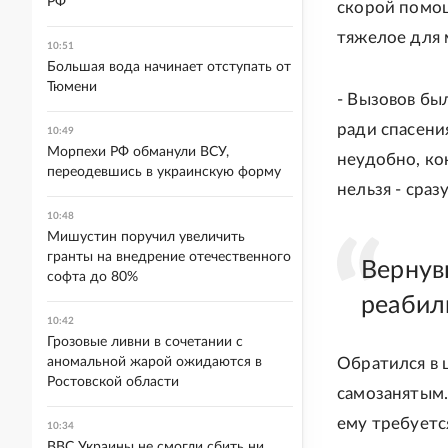
РФ
скорой помощ
тяжелое для 
10:51
Большая вода начинает отступать от
Тюмени
- Вызовов был
ради спасени
10:49
Морпехи РФ обманули ВСУ,
неудобно, кон
переодевшись в украинскую форму
нельзя - сраз
10:48
Мишустин поручил увеличить
гранты на внедрение отечественного
Вернув
софта до 80%
реабил
10:42
Грозовые ливни в сочетании с
аномальной жарой ожидаются в
Обратился в 
Ростовской области
самозанятым.
ему требуетс
10:34
ВВС Украины не смогли сбить ни