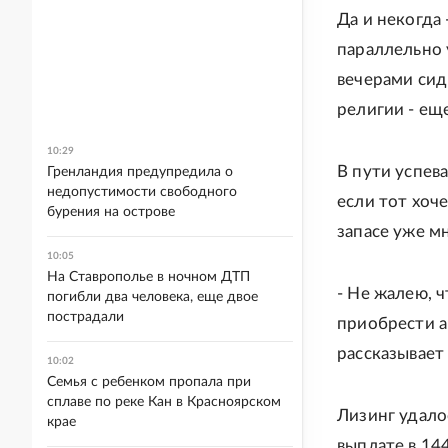
Да и некогда 
параллельно 
вечерами сид
религии - ещ
10:29
В пути успев
Гренландия предупредила о
недопустимости свободного
если тот хоче
бурения на острове
запасе уже м
10:05
На Ставрополье в ночном ДТП
- Не жалею, ч
погибли два человека, еще двое
пострадали
приобрести ав
рассказывает
10:02
Семья с ребенком пропала при
сплаве по реке Кан в Красноярском
Лизинг удал
крае
выплате в 14