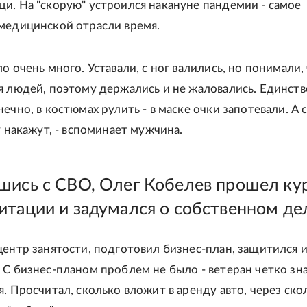
и. На "скорую" устроился накануне пандемии - самое
медицинской отрасли время.
о очень много. Уставали, с ног валились, но понимали,
я людей, поэтому держались и не жаловались. Единств
ечно, в костюмах рулить - в маске очки запотевали. А 
у накажут, - вспоминает мужчина.
шись с СВО, Олег Кобелев прошел ку
итации и задумался о собственном де
центр занятости, подготовил бизнес-план, защитился и
 С бизнес-планом проблем не было - ветеран четко зна
я. Просчитал, сколько вложит в аренду авто, через ско