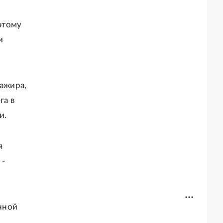
этому
и
сажира,
га в
и.
я
 -
нной