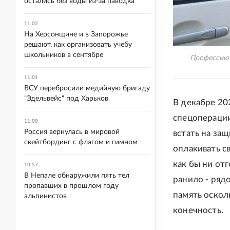
остались без воды из-за паводка
11:02
На Херсонщине и в Запорожье
решают, как организовать учебу
школьников в сентябре
Профессию 
11:01
ВСУ перебросили медийную бригаду
"Эдельвейс" под Харьков
В декабре 20
спецоперации
11:00
Россия вернулась в мировой
встать на за
скейтбординг с флагом и гимном
оплакивать с
как бы ни отг
10:57
В Непале обнаружили пять тел
ранило - ряд
пропавших в прошлом году
память оскол
альпинистов
конечность.