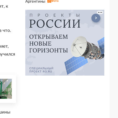
Аргентины
Фото
т, к
 что.
яет,
аучился
ашины