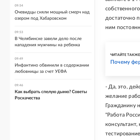
09:54
собственного
Очевидцы сняли мощный смерч над
достаточно п
озером под Хабаровском
ним постоянн
09:53
В Челябинске завели дело после
нападения мужчины на ребенка
ЧИТАЙТЕ ТАКЖ
09:49
Почему фер
Инфантино обвинили в содержании
любовницы за счет УЕФА
09:46
- Да, это, де
Как выбрать спелую дыню? Советы
желание рабо
Роскачества
Гражданину н
"Работа Росс
консультант,
тестирование