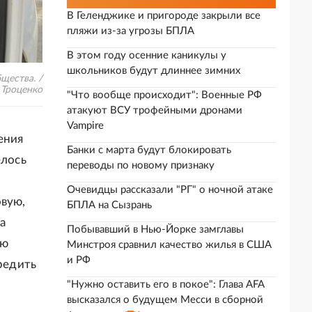
В Геленджике и пригороде закрыли все
пляжи из-за угрозы БПЛА
В этом году осенние каникулы у
школьников будут длиннее зимних
щества. /
 Троценко
"Что вообще происходит": Военные РФ
атакуют ВСУ трофейными дронами
Vampire
ения
Банки с марта будут блокировать
елось
переводы по новому признаку
Очевидцы рассказали "РГ" о ночной атаке
овую,
БПЛА на Сызрань
а
Побывавший в Нью-Йорке замглавы
ую
Минстроя сравнил качество жилья в США
и РФ
вредить
"Нужно оставить его в покое": Глава AFA
высказался о будущем Месси в сборной