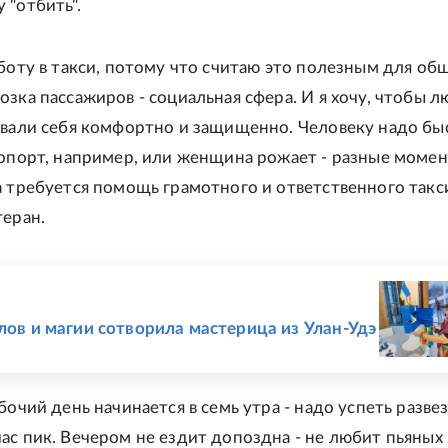
 "отбить".
аботу в такси, потому что считаю это полезным для об
озка пассажиров - социальная сфера. И я хочу, чтобы л
овали себя комфортно и защищенно. Человеку надо бы
ропорт, например, или женщина рожает - разные моме
а требуется помощь грамотного и ответственного такси
теран.
Е
слов и магии сотворила мастерица из Улан-Удэ
бочий день начинается в семь утра - надо успеть разве
ас пик. Вечером не ездит допоздна - не любит пьяных 