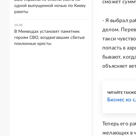
сможет сумму
одной выпущенной ночью по Киеву
ракеты
- Я выбрал р
10:30
делом. Перев
В Минводах установят памятник
героям СВО, воздвигавшим сбитые
такси чувств
поклонные кресты
попасть в аэ
бывают, когд
объясняет ве
ЧИТАЙТЕ ТАКЖ
Бизнес из 
Теперь его ра
желающих в ч