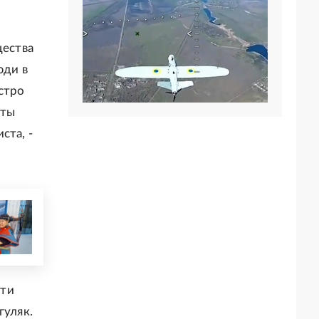
щества
юди в
стро
нты
ста, -
зти
гуляк.