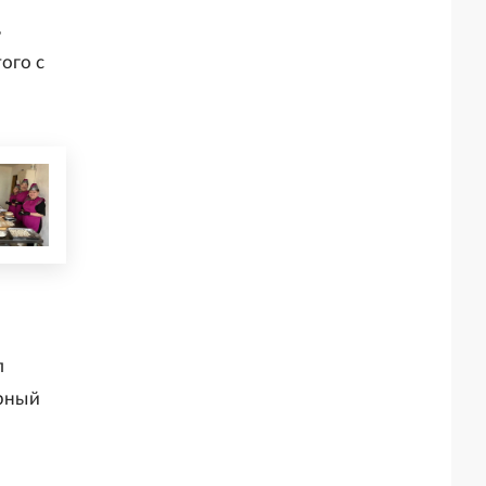
ь
ого с
л
ерный