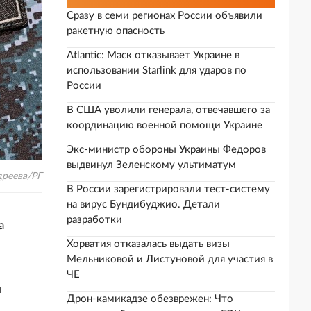
Сразу в семи регионах России объявили
ракетную опасность
Atlantic: Маск отказывает Украине в
использовании Starlink для ударов по
России
В США уволили генерала, отвечавшего за
координацию военной помощи Украине
Экс-министр обороны Украины Федоров
выдвинул Зеленскому ультиматум
дреева/РГ
В России зарегистрировали тест-систему
на вирус Бундибуджио. Детали
разработки
а
Хорватия отказалась выдать визы
Мельниковой и Листуновой для участия в
ЧЕ
м
Дрон-камикадзе обезврежен: Что