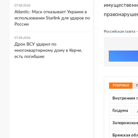
имущественн
07.08.2026
Atlantic: Маск отказывает Украине в
правонаруше
использовании Starlink для ударов по
России
Российская газета 
07.08.2026
Дрон ВСУ ударил по
многоквартирному дому в Керчи,
есть погибшие
РУБРИКИ
Внутренняя 
Госдума
Запорожская
Брянская об