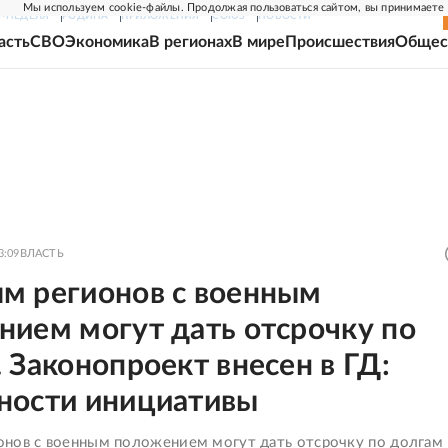
Мы используем cookie-файлы. Продолжая пользоваться сайтом, вы принимаете
Г-НЕДЕЛЯ
РОДИНА
ПРИЛОЖЕНИЯ
СОЮЗ
НОВОСТИ
асть
СВО
Экономика
В регионах
В мире
Происшествия
Общес
3:09
ВЛАСТЬ
м регионов с военным
нием могут дать отсрочку по
 Законопроект внесен в ГД:
ности инициативы
нов с военным положением могут дать отсрочку по долгам