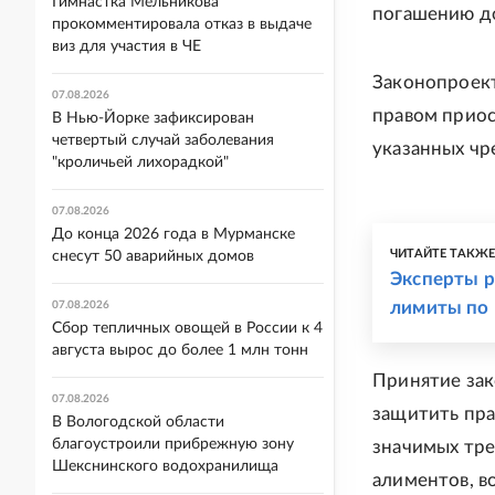
Гимнастка Мельникова
погашению до
прокомментировала отказ в выдаче
виз для участия в ЧЕ
Законопроект
07.08.2026
правом приос
В Нью-Йорке зафиксирован
четвертый случай заболевания
указанных чр
"кроличьей лихорадкой"
07.08.2026
До конца 2026 года в Мурманске
ЧИТАЙТЕ ТАКЖ
снесут 50 аварийных домов
Эксперты р
лимиты по
07.08.2026
Сбор тепличных овощей в России к 4
августа вырос до более 1 млн тонн
Принятие зак
07.08.2026
защитить пра
В Вологодской области
благоустроили прибрежную зону
значимых тре
Шекснинского водохранилища
алиментов, в