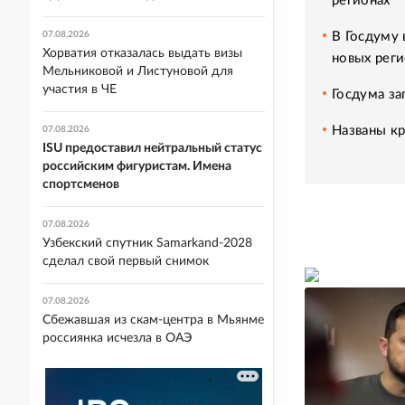
регионах
В Госдуму 
07.08.2026
Хорватия отказалась выдать визы
новых реги
Мельниковой и Листуновой для
участия в ЧЕ
Госдума за
Названы кр
07.08.2026
ISU предоставил нейтральный статус
российским фигуристам. Имена
спортсменов
07.08.2026
Узбекский спутник Samarkand-2028
сделал свой первый снимок
07.08.2026
Сбежавшая из скам-центра в Мьянме
россиянка исчезла в ОАЭ