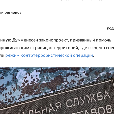
ги регионов
ПОД
енную Думу внесен законопроект, призванный помочь
роживающим в границах территорий, где введено вое
или
режим контртеррористической операции
.