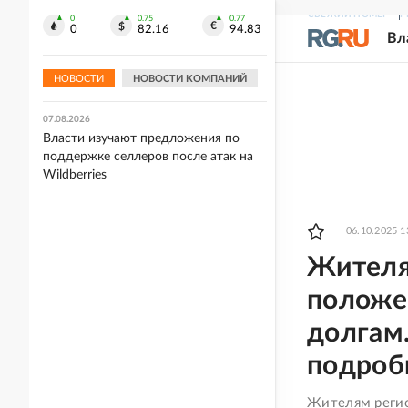
СВЕЖИЙ НОМЕР
Р
0
0.75
0.77
07.08.2026
0
82.16
94.83
Вл
Ассоциацию футбола РК
заподозрили в оплате секс-
развлечений иностранных судей
НОВОСТИ
НОВОСТИ КОМПАНИЙ
07.08.2026
Власти изучают предложения по
поддержке селлеров после атак на
Wildberries
06.10.2025 1
Жителя
положе
долгам.
подроб
Жителям регио