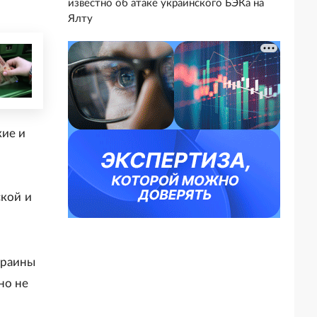
известно об атаке украинского БЭКа на
Ялту
кие и
ской и
краины
но не
о