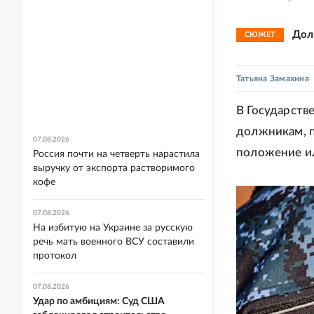
Дол
СЮЖЕТ
Татьяна Замахина
В Государств
должникам, п
07.08.2026
положение 
Россия почти на четверть нарастила
выручку от экспорта растворимого
кофе
07.08.2026
На избитую на Украине за русскую
речь мать военного ВСУ составили
протокол
07.08.2026
Удар по амбициям: Суд США