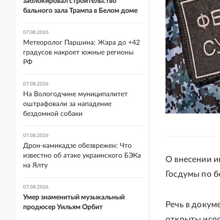
заблокировал строительство
бального зала Трампа в Белом доме
07.08.2026
Метеоролог Паршина: Жара до +42
градусов накроет южные регионы
РФ
07.08.2026
На Вологодчине муниципалитет
оштрафовали за нападение
бездомной собаки
07.08.2026
Дрон-камикадзе обезврежен: Что
известно об атаке украинского БЭКа
О внесении и
на Ялту
Госдумы по б
07.08.2026
Умер знаменитый музыкальный
Речь в докум
продюсер Уильям Орбит
открыты исп