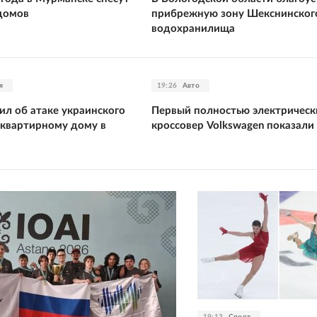
домов
прибрежную зону Шекснинског
водохранилища
я
19:26
Авто
ил об атаке украинского
Первый полностью электрическ
квартирному дому в
кроссовер Volkswagen показали
19:13
Спорт