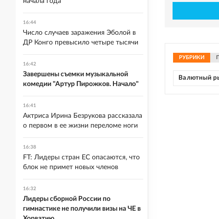
начала года
16:44
Число случаев заражения Эболой в
ДР Конго превысило четыре тысячи
РУБРИКИ
16:42
Завершены съемки музыкальной
Валютный р
комедии "Артур Пирожков. Начало"
16:41
Актриса Ирина Безрукова рассказала
о первом в ее жизни переломе ноги
16:38
FT: Лидеры стран ЕС опасаются, что
блок не примет новых членов
16:32
Лидеры сборной России по
гимнастике не получили визы на ЧЕ в
Хорватию