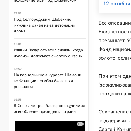
положение ВСУ под Славянском
12 октября
17:01
Под белгородским Шебекино
Все операции
мужчина ранен из-за детонации
дрона
Бюджетное пр
превышает 60
17:01
Фонд национа
Раввин Лазар отметил случаи, когда
иудаизм допускает смертную казнь
золото, если 
16:59
На горнолыжном курорте Шамони
При этом одн
во Франции погибла 64-летняя
(зеркалирова
россиянка
продажи валют
16:59
В Сенегале трех блогеров осудили за
Сокращение 
оскорбление президента страны
поддержки ру
Сергей Коныг