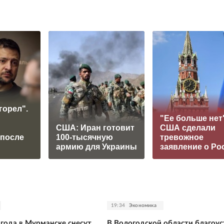
горел".
"Ее больше нет"
США: Иран готовит
США сделали
 после
100-тысячную
тревожное
армию для Украины
заявление о Ро
19:34
Экономика
 года в Мурманске снесут
В Вологодской области благоу