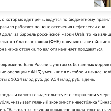
, о которых идет речь, ведутся по бюджетному правил
авило работает по цене отсечения нефти: если она
 долл. за баррель российской марки Urals, то на излиш
льного благосостояния (ФНБ) покупаются китайские 
она ниже отсечки, то валюта начинает продаваться.
овременно Банк России с учетом собственных коррек
ние операций с ФНБ) уменьшит в октябре и начале ноя
ы с 10,34 млрд руб. до 9,54 млрд руб. в день.
продажи валюты свидетельствует о сохранении умере
бля, указывает главный экономист инвестбанка "Сина
ин. "Важно, что текущая повышенная волатильность ку