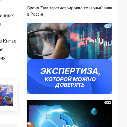
Бренд Zara зарегистрировал товарный знак
в России
личных
 -
в Китае
рс
щих