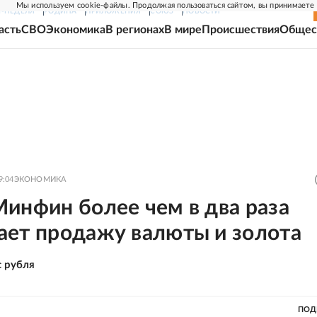
Мы используем cookie-файлы. Продолжая пользоваться сайтом, вы принимаете
Г-НЕДЕЛЯ
РОДИНА
ПРИЛОЖЕНИЯ
СОЮЗ
НОВОСТИ
асть
СВО
Экономика
В регионах
В мире
Происшествия
Общес
9:04
ЭКОНОМИКА
инфин более чем в два раза
ает продажу валюты и золота
с рубля
ПОД