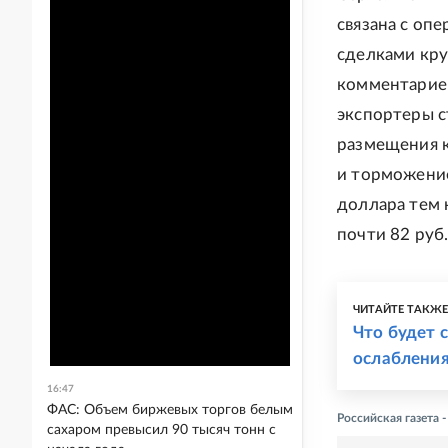
связана с оп
сделками кру
комментариев
экспортеры с
размещения к
и торможение 
доллара тем 
почти 82 руб.
ЧИТАЙТЕ ТАКЖ
Что будет 
ослаблени
16:47
ФАС: Объем биржевых торгов белым
Российская газета
сахаром превысил 90 тысяч тонн с