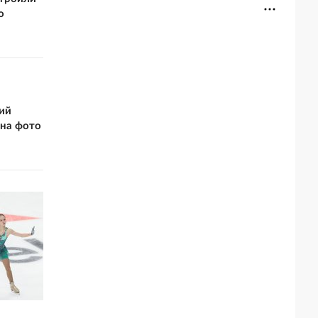
о
ий
 на фото