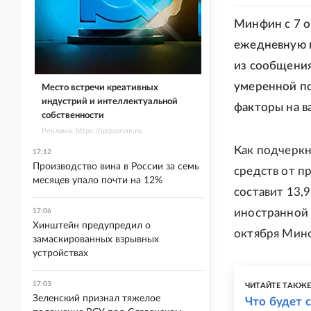
Минфин с 7 о
ежедневную 
из сообщения
умеренной по
Место встречи креативных
индустрий и интеллектуальной
факторы на в
собственности
Реклама. https://ipquorum.ru
Как подчеркн
17:12
Производство вина в России за семь
средств от п
месяцев упало почти на 12%
составит 13,
иностранной 
17:06
Хинштейн предупредил о
октября Минф
замаскированных взрывных
устройствах
17:03
ЧИТАЙТЕ ТАКЖ
Зеленский признал тяжелое
Что будет 