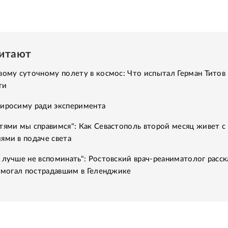
читают
вому суточному полету в космос: Что испытал Герман Титов 
ти
Хиросиму ради эксперимента
тями мы справимся": Как Севастополь второй месяц живет с
ями в подаче света
 лучше не вспоминать": Ростовский врач-реаниматолог расск
помогал пострадавшим в Геленджике