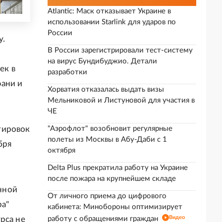
Atlantic: Маск отказывает Украине в
использовании Starlink для ударов по
России
у.
В России зарегистрировали тест-систему
на вирус Бундибуджио. Детали
ек в
разработки
юани и
Хорватия отказалась выдать визы
Мельниковой и Листуновой для участия в
ЧЕ
тировок
"Аэрофлот" возобновит регулярные
полеты из Москвы в Абу-Даби с 1
бря
октября
Delta Plus прекратила работу на Украине
после пожара на крупнейшем складе
нной
От личного приема до цифрового
ра"
кабинета: Минобороны оптимизирует
Видео
рса не
работу с обращениями граждан