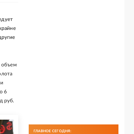
едует
крайне
другие
й объем
олота
жи
о 6
д руб.
ГЛАВНОЕ СЕГОДНЯ: