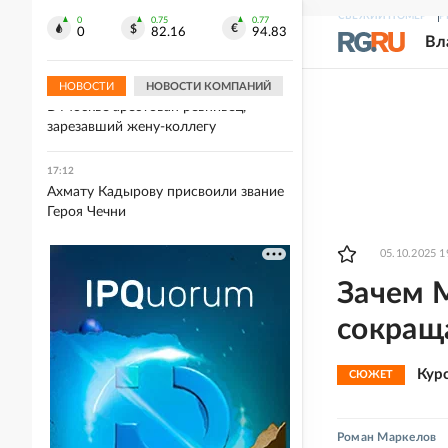
Международные резервы России
СВЕЖИЙ НОМЕР
Р
сократились в июле на 0,1 млрд
0
0.75
0.77
0
82.16
94.83
Вл
долларов
НОВОСТИ
НОВОСТИ КОМПАНИЙ
17:15
В Москве арестован ревнивец,
зарезавший жену-коллегу
17:12
Ахмату Кадырову присвоили звание
Героя Чечни
05.10.2025 1
Зачем М
сокращ
Кур
СЮЖЕТ
Роман Маркелов