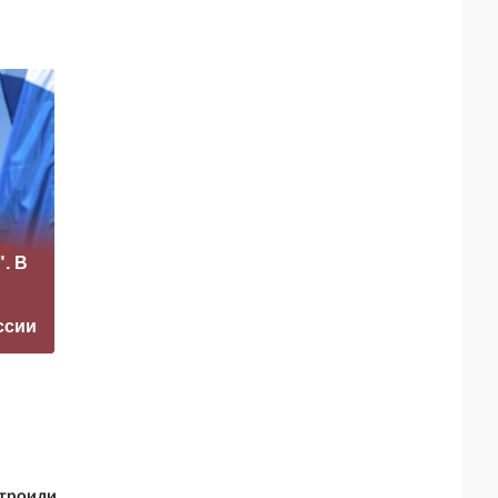
«Это конец всего»:
США взмолили
. В
Захарова
Россию
прокомментировал
освободить одного
а фестиваль в
человека из
ссии
Юрмале
тюрьмы
строили