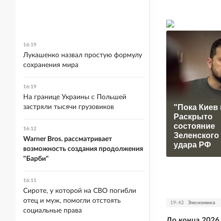
16:19
Лукашенко назвал простую формулу
сохранения мира
16:19
На границе Украины с Польшей
"Пока Киев 
застряли тысячи грузовиков
Раскрыто
состояние
16:12
Зеленского
Warner Bros. рассматривает
удара РФ
возможность создания продолжения
"Барби"
16:11
Сироте, у которой на СВО погибли
отец и муж, помогли отстоять
19:42
Экономика
социальные права
До конца 2026