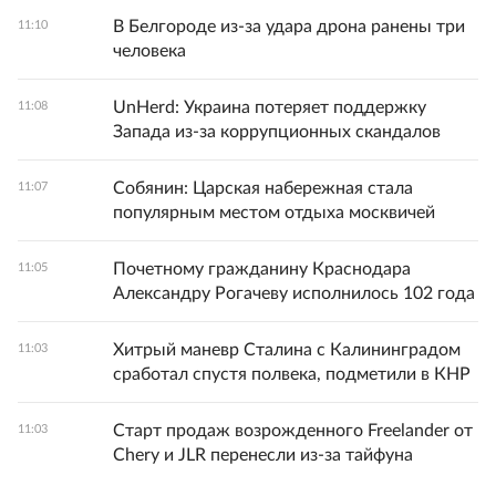
В Белгороде из-за удара дрона ранены три
11:10
человека
UnHerd: Украина потеряет поддержку
11:08
Запада из-за коррупционных скандалов
Собянин: Царская набережная стала
11:07
популярным местом отдыха москвичей
Почетному гражданину Краснодара
11:05
Александру Рогачеву исполнилось 102 года
Хитрый маневр Сталина с Калининградом
11:03
сработал спустя полвека, подметили в КНР
Старт продаж возрожденного Freelander от
11:03
Chery и JLR перенесли из-за тайфуна