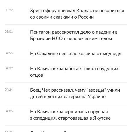
Христофору призвал Каллас не позориться
05:22
со своими сказками о России
Пентагон рассекретил дело о падении в
05:01
Бразилии НЛО с человеческим телом
На Сахалине пес спас хозяина от медведя
04:55
На Камчатке заработает школа будущих
04:39
отцов
Боец Чех рассказал, чему "азовцы" учили
04:24
детей в летних лагерях на Украине
На Камчатке завершилась парусная
04:05
экспедиция, стартовавшая в Якутске