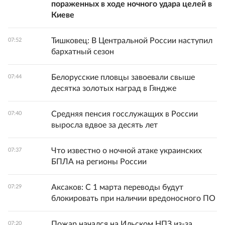
пораженных в ходе ночного удара целей в
Киеве
Тишковец: В Центральной России наступил
07:52
бархатный сезон
Белорусские пловцы завоевали свыше
07:44
десятка золотых наград в Гяндже
Средняя пенсия госслужащих в России
07:40
выросла вдвое за десять лет
Что известно о ночной атаке украинских
07:37
БПЛА на регионы России
Аксаков: С 1 марта переводы будут
07:29
блокировать при наличии вредоносного ПО
Пожар начался на Ильском НПЗ из-за
07:20