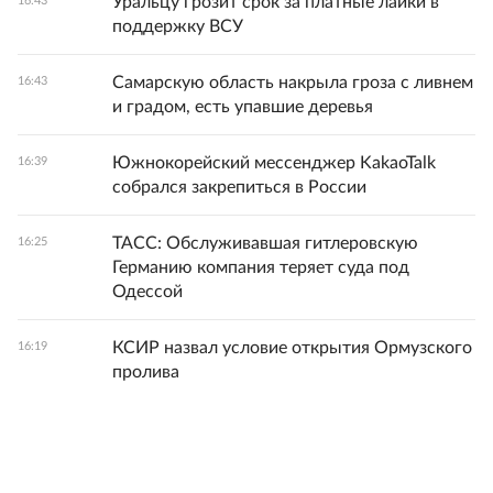
Уральцу грозит срок за платные лайки в
16:43
поддержку ВСУ
Самарскую область накрыла гроза с ливнем
16:43
и градом, есть упавшие деревья
Южнокорейский мессенджер KakaoTalk
16:39
собрался закрепиться в России
ТАСС: Обслуживавшая гитлеровскую
16:25
Германию компания теряет суда под
Одессой
КСИР назвал условие открытия Ормузского
16:19
пролива