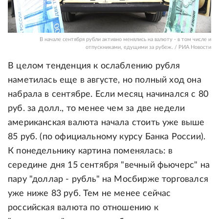
В начале сентября рубли активно менялись на валюту - в том числе и
отпускниками, едущими за рубеж. / РИА Новости
В целом тенденция к ослаблению рубля
наметилась еще в августе, но полный ход она
набрала в сентябре. Если месяц начинался с 80
руб. за долл., то менее чем за две недели
американская валюта начала стоить уже выше
85 руб. (по официальному курсу Банка России).
К понедельнику картина поменялась: в
середине дня 15 сентября "вечный фьючерс" на
пару "доллар - рубль" на Мосбирже торговался
уже ниже 83 руб. Тем не менее сейчас
российская валюта по отношению к