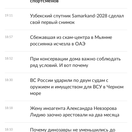
спортсменов
Узбекский спутник Samarkand-2028 сделал
19:11
свой первый снимок
Сбежавшая из скам-центра в Мьянме
18:57
россиянка исчезла в ОАЭ
При консервации дома важно соблюдать
18:52
ряд условий. И вот почему
ВС России ударили по двум судам с
18:30
оружием и имуществом для ВСУ в Черном
море
Жену иноагента Александра Невзорова
18:18
Лидию заочно арестовали на два месяца
Почему динозавры не уменьшились до
18:10