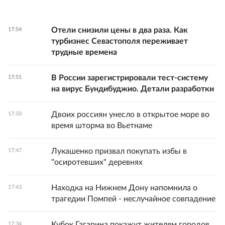
Отели снизили цены в два раза. Как
17:54
турбизнес Севастополя переживает
трудные времена
В России зарегистрировали тест-систему
17:51
на вирус Бундибуджио. Детали разработки
Двоих россиян унесло в открытое море во
17:50
время шторма во Вьетнаме
Лукашенко призвал покупать избы в
17:47
"осиротевших" деревнях
Находка на Нижнем Дону напомнила о
17:43
трагедии Помпей - неслучайное совпадение
Кубок Гагарина покажут жителям городов
17:34