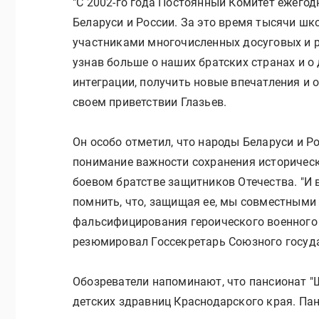
"С 2002-го года Постоянный Комитет ежегод
Беларуси и России. За это время тысячи ш
участниками многочисленных досуговых и 
узнав больше о наших братских странах и 
интеграции, получить новые впечатления и 
своем приветствии Глазьев.
Он особо отметил, что народы Беларуси и 
понимание важности сохранения историческо
боевом братстве защитников Отечества. "И
помнить, что, защищая ее, мы совместным
фальсифицирования героического военного п
резюмировал Госсекретарь Союзного госуд
Обозреватели напоминают, что пансионат "
детских здравниц Краснодарского края. Па