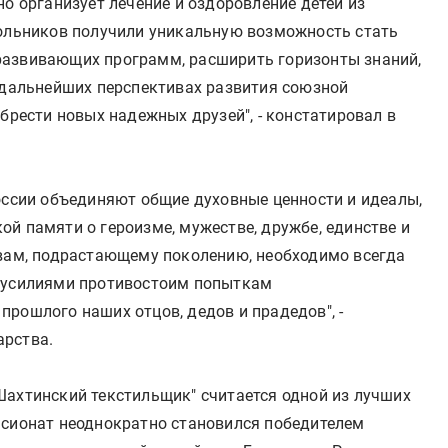
но организует лечение и оздоровление детей из
кольников получили уникальную возможность стать
развивающих программ, расширить горизонты знаний,
о дальнейших перспективах развития союзной
обрести новых надежных друзей", - констатировал в
России объединяют общие духовные ценности и идеалы,
й памяти о героизме, мужестве, дружбе, единстве и
 вам, подрастающему поколению, необходимо всегда
и усилиями противостоим попыткам
рошлого наших отцов, дедов и прадедов", -
арства.
Шахтинский текстильщик" считается одной из лучших
нсионат неоднократно становился победителем